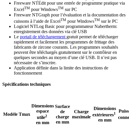
Freeware NTEdit pour une entrée de programme pratique via
TM
TM
Excel
pour Windows
sur PC
Freeware NTGraph pour l‘évaluation et la documentation des
TM
TM
cuissons à l‘aide de Excel
pour Windows
sur le PC
Logiciel NTLog Basic pour programmateur Nabertherm:
enregistrement des données via clé USB
Le
portail de téléchargement
gratuit permet de télécharger
rapidement et facilement les programmes de frittage des
fabricants de zircone courants. Les programmes souhaités
peuvent être téléchargés gratuitement sur le contrôleur en
quelques secondes au moyen d’une clé USB. Il n’est pas
nécessaire de s’inscrire.
Application définie dans la limite des instructions de
fonctionnement
Spécifications techniques
Dimensions
Surface
Dimensions
espace
Puis
de
Charge
1
Modèle
Tmax
extérieures
2
charge
maximale
utile
conne
en mm
en mm
en mm