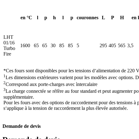
en °C
l
p
h
l
p
couronnes
L
P
H
en
LHT
01/16
1600
65
65
30
85
85
5
295
405
565
3,5
Turbo
Fire
*Ces fours sont disponibles pour les tensions d‘alimentation de 220
1
Les dimensions extérieures varient pour les modèles avec options.
2
Correspond aux porte-charges avec ìntercalaire
3
La charge connectée se réfère au four standard et peut augmenter p
supplémentaire.
Pour les fours avec des options de raccordement pour des tensions à p
s‘applique à la tension de raccordement la plus élevée autorisée.
Demande de devis