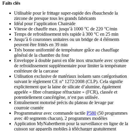
Faits clés
Utilisable pour le frittage super-rapide des ébauchesde la
zircone de presque tous les grands fabricants
Idéal pour l’application Chairside
Vitesse de chauffe max. jusqu’à 1000 °C de 220 °C/min
Temps de refroidissement très rapide à 300 °C en 25 min
Jusqu’à 6 couronnes unitaires ou un bridge de 4 éléments
peuvent être frittés en 39 min
Très bonne uniformité de température grâce au chauffage
général de la chambre du four
Enveloppe à double paroi en tôle inox structurée avec système
de refroidissement supplémentaire pour limiter la température
extérieure de la carcasse
Utilisation exclusive de matériaux isolants sans catégorisation
suivant le règlement CE n° 1272/2008 (CLP). Cela signifie
explicitement que la laine de silicate d‘alumine, également
appelée « fibre céramique réfractaire » (FCR), classée et
potentiellement cancérigène, n‘est pas utilisée.
Entraînement motorisé précis du plateau de levage par
courroie crantée
Programmateur avec commande tactile
P580
(50 programmes
avec 40 segments chacun), 2 programmes modèles
Application MyNabertherm pour la surveillance en ligne de la
cuisson sur appareils mobiles à télécharger gratuitement