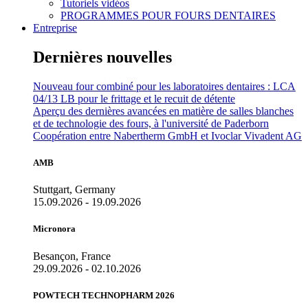
Tutoriels vidéos
PROGRAMMES POUR FOURS DENTAIRES
Entreprise
Dernières nouvelles
Nouveau four combiné pour les laboratoires dentaires : LCA
04/13 LB pour le frittage et le recuit de détente
Aperçu des dernières avancées en matière de salles blanches
et de technologie des fours, à l'université de Paderborn
Coopération entre Nabertherm GmbH et Ivoclar Vivadent AG
AMB
Stuttgart, Germany
15.09.2026 - 19.09.2026
Micronora
Besançon, France
29.09.2026 - 02.10.2026
POWTECH TECHNOPHARM 2026