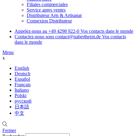
Filiales commerciales
Service apres ventes
Distributeur Arts & Artisanat
Connexion Distributeur
Appelez-nous au
+49 4298 922-0
Vos contacts dans le monde
Contactez-nous sous
contact@nabertherm.de
Vos contacts
dans le monde
Menu
x
English
Deutsch
Español
Français
Italiano
Polski
русский
日本語
中文
Fermer