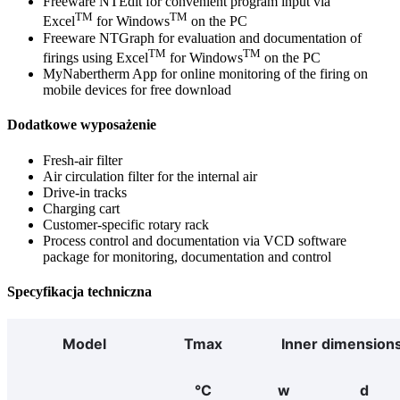
Freeware NTEdit for convenient program input via
TM
TM
Excel
for Windows
on the PC
Freeware NTGraph for evaluation and documentation of
TM
TM
firings using Excel
for Windows
on the PC
MyNabertherm App for online monitoring of the firing on
mobile devices for free download
Dodatkowe wyposażenie
Fresh-air filter
Air circulation filter for the internal air
Drive-in tracks
Charging cart
Customer-specific rotary rack
Process control and documentation via VCD software
package for monitoring, documentation and control
Specyfikacja techniczna
Model
Tmax
Inner dimension
°C
w
d