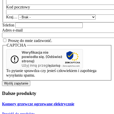
Kod pocztowy
Kraj…
Telefon
Adres e-mail
Proszę do mnie zadzwonić.
CAPTCHA
Weryfikacja nie
powiodła się. (Odśwież
stronę)
Użyj inną przeglądarkę
Prywatność
-
Zencaptcha.com
To pytanie sprawdza czy jesteś człowiekiem i zapobiega
wysyłaniu spamu.
Dalsze produkty
Komory grzewcze
ogrzewane elektrycznie
Przejdź do produktu