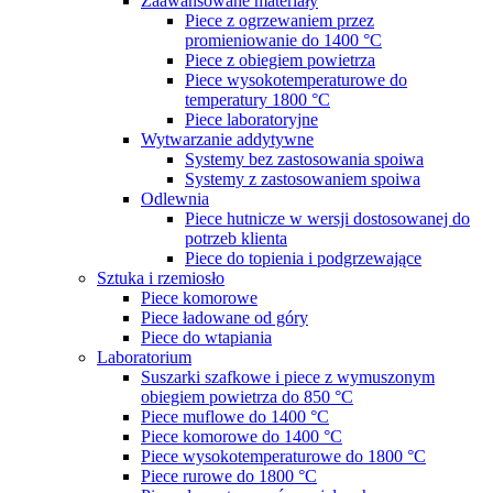
Zaawansowane materiały
Piece z ogrzewaniem przez
promieniowanie do 1400 °C
Piece z obiegiem powietrza
Piece wysokotemperaturowe do
temperatury 1800 °C
Piece laboratoryjne
Wytwarzanie addytywne
Systemy bez zastosowania spoiwa
Systemy z zastosowaniem spoiwa
Odlewnia
Piece hutnicze w wersji dostosowanej do
potrzeb klienta
Piece do topienia i podgrzewające
Sztuka i rzemiosło
Piece komorowe
Piece ładowane od góry
Piece do wtapiania
Laboratorium
Suszarki szafkowe i piece z wymuszonym
obiegiem powietrza do 850 °C
Piece muflowe do 1400 °C
Piece komorowe do 1400 °C
Piece wysokotemperaturowe do 1800 °C
Piece rurowe do 1800 °C