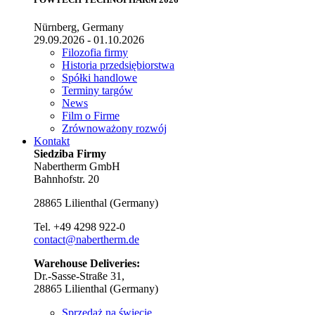
Nürnberg, Germany
29.09.2026 - 01.10.2026
Filozofia firmy
Historia przedsiębiorstwa
Spółki handlowe
Terminy targów
News
Film o Firme
Zrównoważony rozwój
Kontakt
Siedziba Firmy
Nabertherm GmbH
Bahnhofstr. 20
28865
Lilienthal
(
Germany
)
Tel.
+49 4298 922-0
contact@nabertherm.de
Warehouse Deliveries:
Dr.-Sasse-Straße 31,
28865 Lilienthal (Germany)
Sprzedaż na świecie