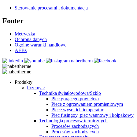
Sterowanie procesami i dokumentacja
Footer
Metryczka
Ochrona danych
Ogólne warunki handlowe
AEBs
Produkty
Przemysł
Technika światłowodowa/Szkło
Piec gorącego powietrza
Piece z ogrzewaniem promieniowym
Piece wysokich temperatur
Piec fusingoy, piec wannowy i kołpakowy
Technologia procesów termicznych
Procesów zachodzących
Procesów zachodzących