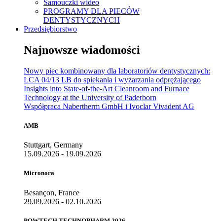
Samouczki wideo
PROGRAMY DLA PIECÓW
DENTYSTYCZNYCH
Przedsiębiorstwo
Najnowsze wiadomości
Nowy piec kombinowany dla laboratoriów dentystycznych:
LCA 04/13 LB do spiekania i wyżarzania odprężającego
Insights into State-of-the-Art Cleanroom and Furnace
Technology at the University of Paderborn
Współpraca Nabertherm GmbH i Ivoclar Vivadent AG
AMB
Stuttgart, Germany
15.09.2026 - 19.09.2026
Micronora
Besançon, France
29.09.2026 - 02.10.2026
POWTECH TECHNOPHARM 2026