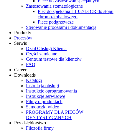
Piece do zastosowań specjalnych
Zastosowania stomatologiczne
Piec do spiekania LT 02/13 CR do stopu
chromo-kobaltowego
Piece podgrzewcze
Sterowanie procesami i dokumentacja
Produkty
Procesów
Serwis
Dział Obsługi Klienta
Części zamienne
Centrum testowe dla klientów
FAQ
Career
Downloads
Katalogi
Instrukcja obsługi
Instrukcje oprogramowania
Instrukcje serwisowe
Filmy o produktach
Samouczki wideo
PROGRAMY DLA PIECÓW
DENTYSTYCZNYCH
Przedsiębiorstwo
Filozofia firmy