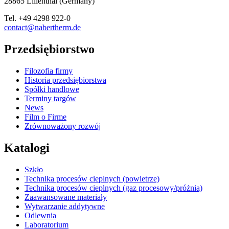
28865
Lilienthal
(
Germany
)
Tel.
+49 4298 922-0
contact@nabertherm.de
Przedsiębiorstwo
Filozofia firmy
Historia przedsiębiorstwa
Spółki handlowe
Terminy targów
News
Film o Firme
Zrównoważony rozwój
Katalogi
Szkło
Technika procesów cieplnych (powietrze)
Technika procesów cieplnych (gaz procesowy/próżnia)
Zaawansowane materiały
Wytwarzanie addytywne
Odlewnia
Laboratorium