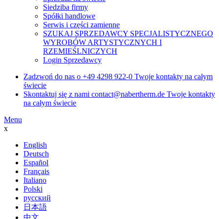
Siedziba firmy
Spółki handlowe
Serwis i części zamienne
SZUKAJ SPRZEDAWCY SPECJALISTYCZNEGO
WYROBÓW ARTYSTYCZNYCH I
RZEMIEŚLNICZYCH
Login Sprzedawcy
Zadzwoń do nas o
+49 4298 922-0
Twoje kontakty na całym
świecie
Skontaktuj się z nami
contact@nabertherm.de
Twoje kontakty
na całym świecie
Menu
x
English
Deutsch
Español
Français
Italiano
Polski
русский
日本語
中文