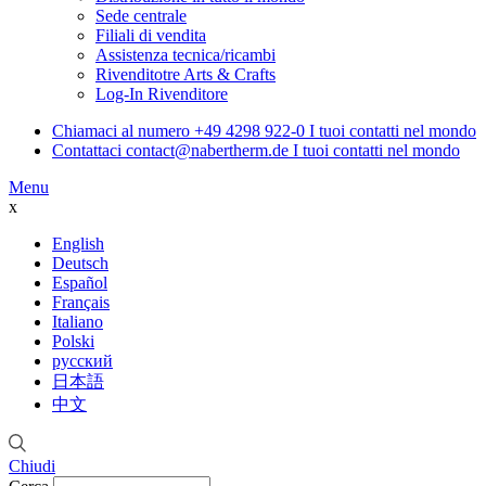
Sede centrale
Filiali di vendita
Assistenza tecnica/ricambi
Rivenditotre Arts & Crafts
Log-In Rivenditore
Chiamaci al numero
+49 4298 922-0
I tuoi contatti nel mondo
Contattaci
contact@nabertherm.de
I tuoi contatti nel mondo
Menu
x
English
Deutsch
Español
Français
Italiano
Polski
русский
日本語
中文
Chiudi