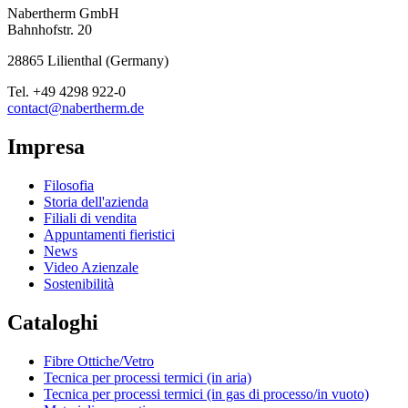
Nabertherm GmbH
Bahnhofstr. 20
28865
Lilienthal
(
Germany
)
Tel.
+49 4298 922-0
contact@nabertherm.de
Impresa
Filosofia
Storia dell'azienda
Filiali di vendita
Appuntamenti fieristici
News
Video Azienzale
Sostenibilità
Cataloghi
Fibre Ottiche/Vetro
Tecnica per processi termici (in aria)
Tecnica per processi termici (in gas di processo/in vuoto)