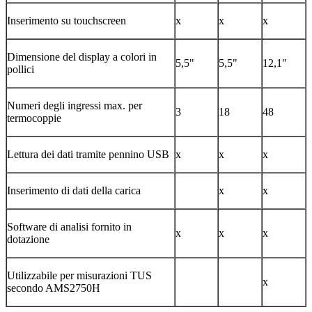
Inserimento su touchscreen
x
x
x
Dimensione del display a colori in
5,5"
5,5"
12,1"
pollici
Numeri degli ingressi max. per
3
18
48
termocoppie
Lettura dei dati tramite pennino USB
x
x
x
Inserimento di dati della carica
x
x
Software di analisi fornito in
x
x
x
dotazione
Utilizzabile per misurazioni TUS
x
secondo AMS2750H