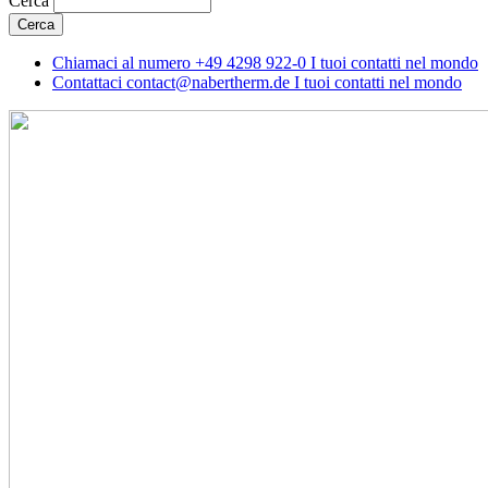
Cerca
Chiamaci al numero
+49 4298 922-0
I tuoi contatti nel mondo
Contattaci
contact@nabertherm.de
I tuoi contatti nel mondo