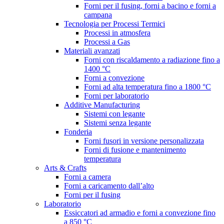
Forni per il fusing, forni a bacino e forni a
campana
Tecnologia per Processi Termici
Processi in atmosfera
Processi a Gas
Materiali avanzati
Forni con riscaldamento a radiazione fino a
1400 °C
Forni a convezione
Forni ad alta temperatura fino a 1800 °C
Forni per laboratorio
Additive Manufacturing
Sistemi con legante
Sistemi senza legante
Fonderia
Forni fusori in versione personalizzata
Forni di fusione e mantenimento
temperatura
Arts & Crafts
Forni a camera
Forni a caricamento dall’alto
Forni per il fusing
Laboratorio
Essiccatori ad armadio e forni a convezione fino
a 850 °C