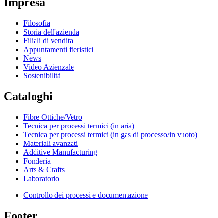
Impresa
Filosofia
Storia dell'azienda
Filiali di vendita
Appuntamenti fieristici
News
Video Azienzale
Sostenibilità
Cataloghi
Fibre Ottiche/Vetro
Tecnica per processi termici (in aria)
Tecnica per processi termici (in gas di processo/in vuoto)
Materiali avanzati
Additive Manufacturing
Fonderia
Arts & Crafts
Laboratorio
Controllo dei processi e documentazione
Footer