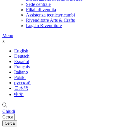
Sede centrale
Filiali di vendita
Assistenza tecnica/ricambi
Rivenditotre Arts & Crafts
Log-In Rivenditore
Menu
x
English
Deutsch
Español
Français
Italiano
Polski
русский
日本語
中文
Chiudi
Cerca