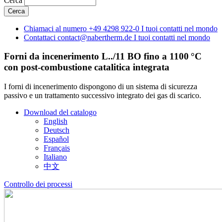
Cerca
Chiamaci al numero
+49 4298 922-0
I tuoi contatti nel mondo
Contattaci
contact@nabertherm.de
I tuoi contatti nel mondo
Forni da incenerimento L../11 BO fino a 1100 °C
con post-combustione catalitica integrata
I forni di incenerimento dispongono di un sistema di sicurezza
passivo e un trattamento successivo integrato dei gas di scarico.
Download del catalogo
English
Deutsch
Español
Français
Italiano
中文
Controllo dei processi