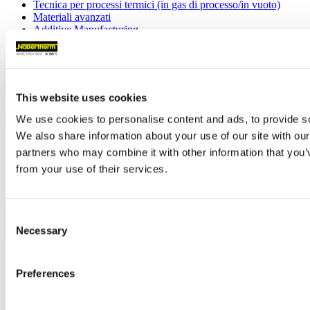
Tecnica per processi termici (in gas di processo/in vuoto)
Materiali avanzati
Additive Manufacturing
Fonderia
Arts & Crafts
Laboratorio
Controllo dei processi e documentazione
This website uses cookies
Footer
We use cookies to personalise content and ads, to provide soc
We also share information about your use of our site with our
Colophon
partners who may combine it with other information that you’v
Protezione dei dati
from your use of their services.
Condizioni generali di contratto
AEBs
Consent
Necessary
Selection
Prodotti
Industria
Preferences
Fibre Ottiche/Vetro
Forni a convezione
Forni con riscaldamento a radiazione