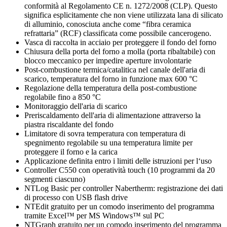
conformità al Regolamento CE n. 1272/2008 (CLP). Questo
significa esplicitamente che non viene utilizzata lana di silicato
di alluminio, conosciuta anche come “fibra ceramica
refrattaria” (RCF) classificata come possibile cancerogeno.
Vasca di raccolta in acciaio per proteggere il fondo del forno
Chiusura della porta del forno a molla (porta ribaltabile) con
blocco meccanico per impedire aperture involontarie
Post-combustione termica/catalitica nel canale dell'aria di
scarico, temperatura del forno in funzione max 600 °C
Regolazione della temperatura della post-combustione
regolabile fino a 850 °C
Monitoraggio dell'aria di scarico
Preriscaldamento dell'aria di alimentazione attraverso la
piastra riscaldante del fondo
Limitatore di sovra temperatura con temperatura di
spegnimento regolabile su una temperatura limite per
proteggere il forno e la carica
Applicazione definita entro i limiti delle istruzioni per l‘uso
Controller C550 con operatività touch (10 programmi da 20
segmenti ciascuno)
NTLog Basic per controller Nabertherm: registrazione dei dati
di processo con USB flash drive
NTEdit gratuito per un comodo inserimento del programma
tramite Excel™ per MS Windows™ sul PC
NTGraph gratuito per un comodo inserimento del programma