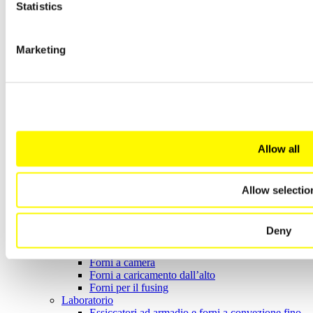
Statistics
Forni ad alta temperatura
Forni per il fusing, forni a bacino e forni a
campana
Tecnologia per Processi Termici
Marketing
Processi in atmosfera
Processi a Gas
Materiali avanzati
Forni con riscaldamento a radiazione fino a
1400 °C
Forni a convezione
Forni ad alta temperatura fino a 1800 °C
Allow all
Forni per laboratorio
Additive Manufacturing
Sistemi con legante
Sistemi senza legante
Allow selectio
Fonderia
Forni fusori in versione personalizzata
Forni di fusione e mantenimento
Deny
temperatura
Arts & Crafts
Forni a camera
Forni a caricamento dall’alto
Forni per il fusing
Laboratorio
Essiccatori ad armadio e forni a convezione fino