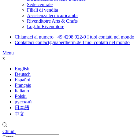
Sede centrale
Filiali di vendita
Assistenza tecnica/ricambi
Rivenditotre Arts & Crafts
Log-In Rivenditore
Chiamaci al numero
+49 4298 922-0
I tuoi contatti nel mondo
Contattaci
contact@nabertherm.de
I tuoi contatti nel mondo
Menu
x
English
Deutsch
Español
Français
Italiano
Polski
русский
日本語
中文
Chiudi