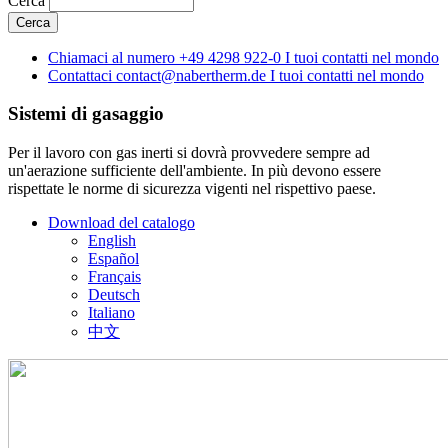
Cerca
Chiamaci al numero
+49 4298 922-0
I tuoi contatti nel mondo
Contattaci
contact@nabertherm.de
I tuoi contatti nel mondo
Sistemi di gasaggio
Per il lavoro con gas inerti si dovrà provvedere sempre ad
un'aerazione sufficiente dell'ambiente. In più devono essere
rispettate le norme di sicurezza vigenti nel rispettivo paese.
Download del catalogo
English
Español
Français
Deutsch
Italiano
中文