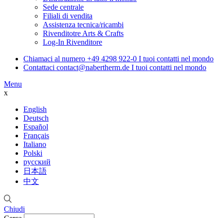
Sede centrale
Filiali di vendita
Assistenza tecnica/ricambi
Rivenditotre Arts & Crafts
Log-In Rivenditore
Chiamaci al numero
+49 4298 922-0
I tuoi contatti nel mondo
Contattaci
contact@nabertherm.de
I tuoi contatti nel mondo
Menu
x
English
Deutsch
Español
Français
Italiano
Polski
русский
日本語
中文
Chiudi