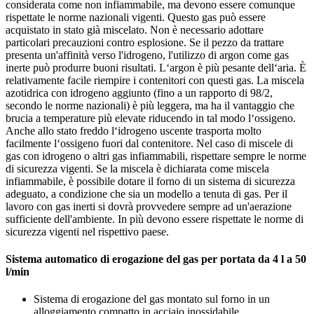
considerata come non infiammabile, ma devono essere comunque
rispettate le norme nazionali vigenti. Questo gas può essere
acquistato in stato già miscelato. Non è necessario adottare
particolari precauzioni contro esplosione. Se il pezzo da trattare
presenta un'affinità verso l'idrogeno, l'utilizzo di argon come gas
inerte può produrre buoni risultati. L‘argon è più pesante dell‘aria. È
relativamente facile riempire i contenitori con questi gas. La miscela
azotidrica con idrogeno aggiunto (fino a un rapporto di 98/2,
secondo le norme nazionali) è più leggera, ma ha il vantaggio che
brucia a temperature più elevate riducendo in tal modo l‘ossigeno.
Anche allo stato freddo l‘idrogeno uscente trasporta molto
facilmente l‘ossigeno fuori dal contenitore. Nel caso di miscele di
gas con idrogeno o altri gas infiammabili, rispettare sempre le norme
di sicurezza vigenti. Se la miscela è dichiarata come miscela
infiammabile, è possibile dotare il forno di un sistema di sicurezza
adeguato, a condizione che sia un modello a tenuta di gas. Per il
lavoro con gas inerti si dovrà provvedere sempre ad un'aerazione
sufficiente dell'ambiente. In più devono essere rispettate le norme di
sicurezza vigenti nel rispettivo paese.
Sistema automatico di erogazione del gas per portata da 4 l a 50
l/min
Sistema di erogazione del gas montato sul forno in un
alloggiamento compatto in acciaio inossidabile