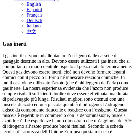
English
Español
Français
Deutsch
Italiano
中文
Gas inerti
I gas inerti servono ad allontanare l‘ossigeno dalle cassette di
gasaggio descritte in alto. Devono essere utilizzati i gas inerti che si
comportano in modo neutrale rispetto al pezzo trattato termicamente.
Questi gas devono essere inerti, cioè non devono formare legami
chimici con il pezzo o il forno né innescare reazioni chimiche. In
molti casi viene utilizzato l‘azoto (che è più leggero dell‘aria) come
gas inerte. La nostra esperienza evidenzia che l‘azoto non produce
sempre risultati sufficienti. Inoltre deve essere effettuata una durata
di prelavaggio più lunga. Risultati migliori sono ottenuti con una
miscela di azoto ed una piccola quantità di idrogeno. L‘idrogeno
agisce da componente riducente e reagisce con l‘ossigeno. Questa
miscela è reperibile in commercio con la denominazione‚ miscela
azotidrica‘. Le esperienze hanno dimostrato che un‘aggiunta del 5 %
di idrogeno all‘azoto produce buoni risultati. Secondo la scheda
tecnica di sicurezza dell‘Unione Europea questa miscela è