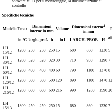
software VCD per il monitoraggio, la documentazione e il
controllo
Specifiche tecniche
1
Dimensioni
Dimensioni esterne
Modello
Tmax
Volume
interne in mm
in mm
al
in °C
largh.
prof.
h
in l
LARGH.
PROF.
H
LH
1200
250
250
250
15
680
860
1230
5
15/12
LH
1200
320
320
320
30
710
930
1290
7
30/12
LH
1200
400
400
400
60
790
1180
1370
8
60/12
LH
1200
500
500
500
120
890
1180
1470
1
120/12
LH
1200
600
600
600
216
990
1280
1590
2
216/12
LH
1300
250
250
250
15
680
860
1230
7
15/13