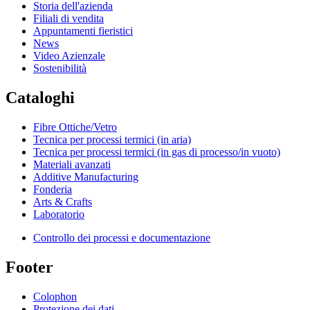
Storia dell'azienda
Filiali di vendita
Appuntamenti fieristici
News
Video Azienzale
Sostenibilità
Cataloghi
Fibre Ottiche/Vetro
Tecnica per processi termici (in aria)
Tecnica per processi termici (in gas di processo/in vuoto)
Materiali avanzati
Additive Manufacturing
Fonderia
Arts & Crafts
Laboratorio
Controllo dei processi e documentazione
Footer
Colophon
Protezione dei dati