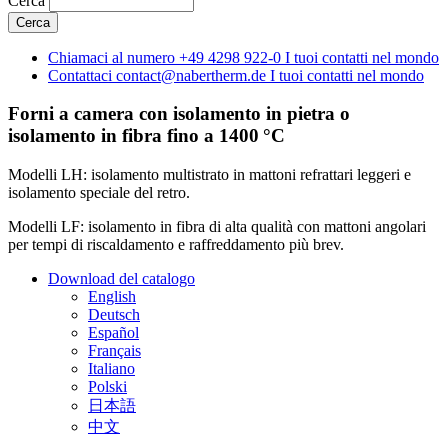
Cerca
Chiamaci al numero
+49 4298 922-0
I tuoi contatti nel mondo
Contattaci
contact@nabertherm.de
I tuoi contatti nel mondo
Forni a camera con isolamento in pietra o
isolamento in fibra fino a 1400 °C
Modelli LH: isolamento multistrato in mattoni refrattari leggeri e
isolamento speciale del retro.
Modelli LF: isolamento in fibra di alta qualità con mattoni angolari
per tempi di riscaldamento e raffreddamento più brev.
Download del catalogo
English
Deutsch
Español
Français
Italiano
Polski
日本語
中文