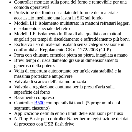
Controller montato sulla porta del forno e removibile per una
comoda operatività
Protezione del fondo riscaldato del forno e del materiale
accatastato mediante una lastra in SiC sul fondo
Modelli LH: isolamento multistrato in mattoni refrattari leggeri
e isolamento speciale del retro
Modelli LF: isolamento in fibra di alta qualità con mattoni
angolari per tempi di riscaldamento e raffreddamento più brevi
Esclusivo uso di materiali isolanti senza categorizzazione in
conformità al Regolamento CE n. 1272/2008 (CLP)
Porta con chiusura ermetica pietra su pietra, intagliata a mano
Brevi tempi di riscaldamento grazie al dimensionamento
generoso della potenza
Volta di copertura autoportante per un'elevata stabilità e la
massima protezione antipolvere
Valvola di scarico dell‘aria motorizzata
Valvola a regolazione continua per la presa d'aria sulla
superficie del forno
Basamento compreso
Controller
B500
con operatività touch (5 programmi da 4
segmenti ciascuno)
Applicazione definita entro i limiti delle istruzioni per l‘uso
NTLog Basic per controller Nabertherm: registrazione dei dati
di processo con USB flash drive