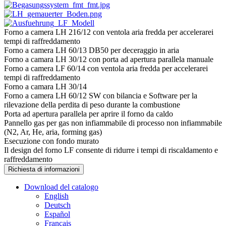
Forno a camera LH 216/12 con ventola aria fredda per accelerarei
tempi di raffreddamento
Forno a camera LH 60/13 DB50 per deceraggio in aria
Forno a camara LH 30/12 con porta ad apertura parallela manuale
Forno a camera LF 60/14 con ventola aria fredda per accelerarei
tempi di raffreddamento
Forno a camara LH 30/14
Forno a camera LH 60/12 SW con bilancia e Software per la
rilevazione della perdita di peso durante la combustione
Porta ad apertura parallela per aprire il forno da caldo
Pannello gas per gas non infiammabile di processo non infiammabile
(N2, Ar, He, aria, forming gas)
Esecuzione con fondo murato
Il design del forno LF consente di ridurre i tempi di riscaldamento e
raffreddamento
Richiesta di informazioni
Download del catalogo
English
Deutsch
Español
Français