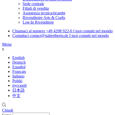
Sede centrale
Filiali di vendita
Assistenza tecnica/ricambi
Rivenditotre Arts & Crafts
Log-In Rivenditore
Chiamaci al numero
+49 4298 922-0
I tuoi contatti nel mondo
Contattaci
contact@nabertherm.de
I tuoi contatti nel mondo
Menu
x
English
Deutsch
Español
Français
Italiano
Polski
русский
日本語
中文
Chiudi