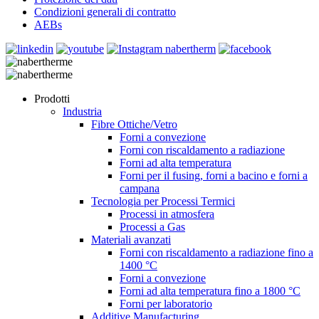
Condizioni generali di contratto
AEBs
Prodotti
Industria
Fibre Ottiche/Vetro
Forni a convezione
Forni con riscaldamento a radiazione
Forni ad alta temperatura
Forni per il fusing, forni a bacino e forni a
campana
Tecnologia per Processi Termici
Processi in atmosfera
Processi a Gas
Materiali avanzati
Forni con riscaldamento a radiazione fino a
1400 °C
Forni a convezione
Forni ad alta temperatura fino a 1800 °C
Forni per laboratorio
Additive Manufacturing