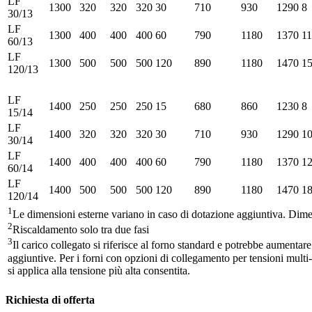
LF
1300
320
320
320
30
710
930
1290
8
30/13
LF
1300
400
400
400
60
790
1180
1370
11
60/13
LF
1300
500
500
500
120
890
1180
1470
1
120/13
LF
1400
250
250
250
15
680
860
1230
8
15/14
LF
1400
320
320
320
30
710
930
1290
1
30/14
LF
1400
400
400
400
60
790
1180
1370
1
60/14
LF
1400
500
500
500
120
890
1180
1470
1
120/14
1
Le dimensioni esterne variano in caso di dotazione aggiuntiva. Dimen
2
Riscaldamento solo tra due fasi
3
Il carico collegato si riferisce al forno standard e potrebbe aumentar
aggiuntive. Per i forni con opzioni di collegamento per tensioni multi-i
si applica alla tensione più alta consentita.
Richiesta di offerta