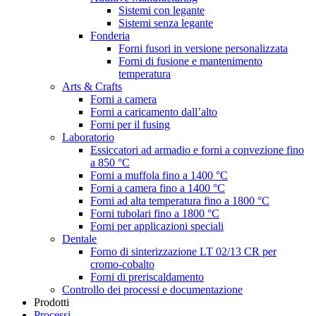
Sistemi con legante
Sistemi senza legante
Fonderia
Forni fusori in versione personalizzata
Forni di fusione e mantenimento
temperatura
Arts & Crafts
Forni a camera
Forni a caricamento dall’alto
Forni per il fusing
Laboratorio
Essiccatori ad armadio e forni a convezione fino
a 850 °C
Forni a muffola fino a 1400 °C
Forni a camera fino a 1400 °C
Forni ad alta temperatura fino a 1800 °C
Forni tubolari fino a 1800 °C
Forni per applicazioni speciali
Dentale
Forno di sinterizzazione LT 02/13 CR per
cromo-cobalto
Forni di preriscaldamento
Controllo dei processi e documentazione
Prodotti
Processi