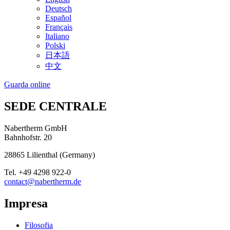
Deutsch
Español
Français
Italiano
Polski
日本語
中文
Guarda online
SEDE CENTRALE
Nabertherm GmbH
Bahnhofstr. 20
28865
Lilienthal
(
Germany
)
Tel.
+49 4298 922-0
contact@nabertherm.de
Impresa
Filosofia