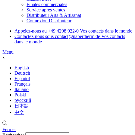
Filiales commerciales
Service apres ventes
Distributeur Arts & Artisanat
Connexion Distributeur
Appelez-nous au
+49 4298 922-0
Vos contacts dans le monde
Contactez-nous sous
contact@nabertherm.de
Vos contacts
dans le monde
Menu
x
English
Deutsch
Español
Français
Italiano
Polski
русский
日本語
中文
Fermer