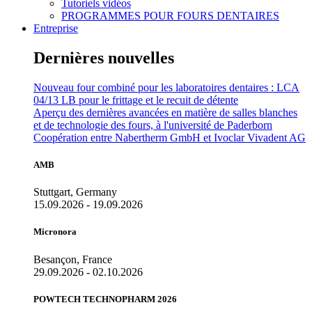
Tutoriels vidéos
PROGRAMMES POUR FOURS DENTAIRES
Entreprise
Dernières nouvelles
Nouveau four combiné pour les laboratoires dentaires : LCA
04/13 LB pour le frittage et le recuit de détente
Aperçu des dernières avancées en matière de salles blanches
et de technologie des fours, à l'université de Paderborn
Coopération entre Nabertherm GmbH et Ivoclar Vivadent AG
AMB
Stuttgart, Germany
15.09.2026 - 19.09.2026
Micronora
Besançon, France
29.09.2026 - 02.10.2026
POWTECH TECHNOPHARM 2026