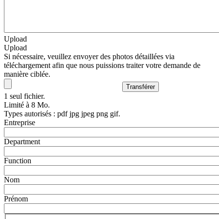
Upload
Upload
Si nécessaire, veuillez envoyer des photos détaillées via
téléchargement afin que nous puissions traiter votre demande de
manière ciblée.
1 seul fichier.
Limité à 8 Mo.
Types autorisés : pdf jpg jpeg png gif.
Entreprise
Department
Function
Nom
Prénom