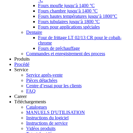
°C
Fours moufle jusqu‘à 1400 °C
Fours chambre jusqu‘à 1400 °C
Fours hautes températures jusqu‘à 1800°C
Fours tubulaires jusqu‘à 1800 °C
Fours pour applications spéciales
Dentaire
Four de frittage LT 02/13 CR pour le cobalt-
chrome
Fours de préchauffage
Commandes et enregistrement des process
Produits
Procédé
Service
Service après-vente
Pièces détachées
Centre d’essai pour les clients
FAQ
Career
Téléchargements
Catalogues
MANUELS D'UTILISATION
Instructions du logiciel
Instructions de service
Vidéos produits