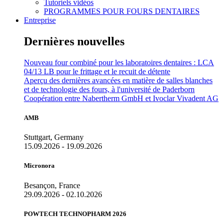
Tutoriels vidéos
PROGRAMMES POUR FOURS DENTAIRES
Entreprise
Dernières nouvelles
Nouveau four combiné pour les laboratoires dentaires : LCA
04/13 LB pour le frittage et le recuit de détente
Aperçu des dernières avancées en matière de salles blanches
et de technologie des fours, à l'université de Paderborn
Coopération entre Nabertherm GmbH et Ivoclar Vivadent AG
AMB
Stuttgart, Germany
15.09.2026 - 19.09.2026
Micronora
Besançon, France
29.09.2026 - 02.10.2026
POWTECH TECHNOPHARM 2026