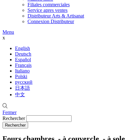
Filiales commerciales
Service apres ventes
Distributeur Arts & Artisanat
Connexion Distributeur
Menu
x
English
Deutsch
Español
Français
Italiano
Polski
русский
日本語
中文
Fermer
Rechercher
Fours chambres, - à couvercle, - à sole