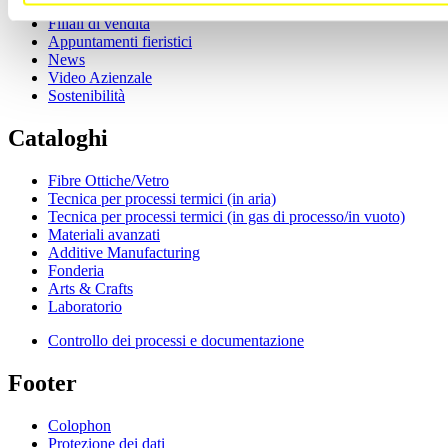
Storia dell'azienda
Filiali di vendita
Appuntamenti fieristici
News
Video Azienzale
Sostenibilità
Cataloghi
Fibre Ottiche/Vetro
Tecnica per processi termici (in aria)
Tecnica per processi termici (in gas di processo/in vuoto)
Materiali avanzati
Additive Manufacturing
Fonderia
Arts & Crafts
Laboratorio
Controllo dei processi e documentazione
Footer
Colophon
Protezione dei dati