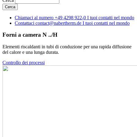
Cerca
Chiamaci al numero
+49 4298 922-0
I tuoi contatti nel mondo
Contattaci
contact@nabertherm.de
I tuoi contatti nel mondo
Forni a camera N ../H
Elementi riscaldanti in tubi di conduzione per una rapida diffusione
del calore e una lunga durata.
Controllo dei processi