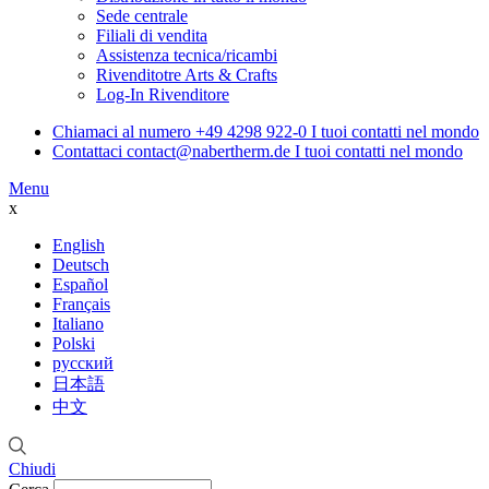
Sede centrale
Filiali di vendita
Assistenza tecnica/ricambi
Rivenditotre Arts & Crafts
Log-In Rivenditore
Chiamaci al numero
+49 4298 922-0
I tuoi contatti nel mondo
Contattaci
contact@nabertherm.de
I tuoi contatti nel mondo
Menu
x
English
Deutsch
Español
Français
Italiano
Polski
русский
日本語
中文
Chiudi