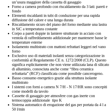
un’usura maggiore della cassetta di gasaggio
Forno a camera profondo con riscaldamento da 3 lati: pareti e
fondo
Elementi riscaldanti in tubi di conduzione per una rapida
diffusione del calore e una lunga durata
Riscaldamento sicuro del piano del forno mediante una lastra
in SiC a temperatura costante
Corpo a pareti doppie in lamiere strutturate in acciaio con
ventola di raffreddamento addizionale per mantenere basse le
temperature esterne
Isolamento multistrato con mattoni refrattari leggeri nel vano
forno
Esclusivo uso di materiali isolanti senza categorizzazione in
conformità al Regolamento CE n. 1272/2008 (CLP). Questo
significa esplicitamente che non viene utilizzata lana di silicato
di alluminio, conosciuta anche come “fibra ceramica
refrattaria” (RCF) classificata come possibile cancerogeno.
Basso consumo energetico grazie alla struttura isolante
multistrato
I sistemi con forni a camera N 7/H - N 17/HR sono concepiti
come modelli da tavolo
Cassette di gasaggio per atmosfere con gas inerte con
termocoppia addizionale tipo K
Sistema automatico di erogazione del gas per portata da 4 l a
50 l/min