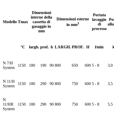
Dimensioni
Portata
interne della
Dimensioni esterne
lavaggio
Po
Modello
Tmax
cassetta di
3
di
all
in mm
gasaggio in
processo
mm
°C
largh.
prof.
h
LARGH.
PROF.
H
l/min
N 7/H
1150
180
190
90
800
650
600
5 - 8
3,0
System
N 11/H
1150
180
290
90
800
750
600
5 - 8
3,5
System
N
11/HR
1150
180
290
90
800
750
600
5 - 8
5,5
System