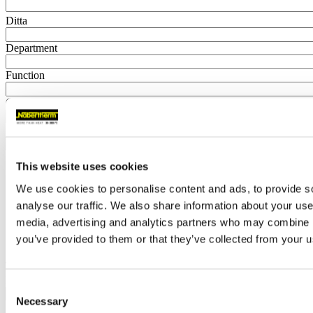
Ditta
Department
Function
Cognome
Nome
Via
This website uses cookies
We use cookies to personalise content and ads, to provide s
Località
analyse our traffic. We also share information about your use 
C.A.P.
media, advertising and analytics partners who may combine it
you’ve provided to them or that they’ve collected from your us
Paese…
Telefono
E-Mail
Consent
Necessary
Selection
Chiedo di essere contattato telefonicamente.