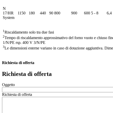
N
17/HR
1150
180
440
90
800
900
600
5 - 8
6,4
System
1
Riscaldamento solo tra due fasi
2
Tempo di riscaldamento approssimativo del forno vuoto e chiuso f
1/N/PE rsp. 400 V 3/N/PE
3
Le dimensioni esterne variano in caso di dotazione aggiuntiva. Dimen
Richiesta di offerta
Richiesta di offerta
Oggetto
Richiesta di offerta