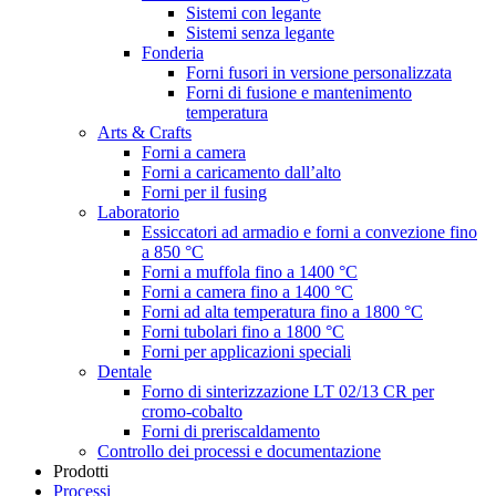
Sistemi con legante
Sistemi senza legante
Fonderia
Forni fusori in versione personalizzata
Forni di fusione e mantenimento
temperatura
Arts & Crafts
Forni a camera
Forni a caricamento dall’alto
Forni per il fusing
Laboratorio
Essiccatori ad armadio e forni a convezione fino
a 850 °C
Forni a muffola fino a 1400 °C
Forni a camera fino a 1400 °C
Forni ad alta temperatura fino a 1800 °C
Forni tubolari fino a 1800 °C
Forni per applicazioni speciali
Dentale
Forno di sinterizzazione LT 02/13 CR per
cromo-cobalto
Forni di preriscaldamento
Controllo dei processi e documentazione
Prodotti
Processi