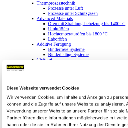
Thermprozesstechnik
Prozesse unter Luft
Prozesse unter Schutzgasen
Advanced Materials
Öfen mit Strahlungsbeheizung bis 1400 °C
Umluftöfen
Hochtemperaturöfen bis 1800 °C
Laboröfen
Additive Fertigung
Binderfreie Systeme
Binderhaltige Systeme
Gießerei
Kundenindividuelle Schmelzöfen
Schmelzöfen Warmhalteöfen
Arts & Crafts
Kammeröfen
Toplader
Diese Webseite verwendet Cookies
Fusingöfen
Labor
Wir verwenden Cookies, um Inhalte und Anzeigen zu personal
Trockenschränke und Umluftöfen bis 850 °C
können und die Zugriffe auf unsere Website zu analysieren.
Muffelöfen bis 1400 °C
Verwendung unserer Website an unsere Partner für soziale 
Kammeröfen bis 1400 °C
Hochtemperaturöfen bis 1800 °C
Partner führen diese Informationen möglicherweise mit weite
Rohröfen bis 1800 °C
haben oder die sie im Rahmen Ihrer Nutzung der Dienste g
Öfen für spezielle Anwendungen