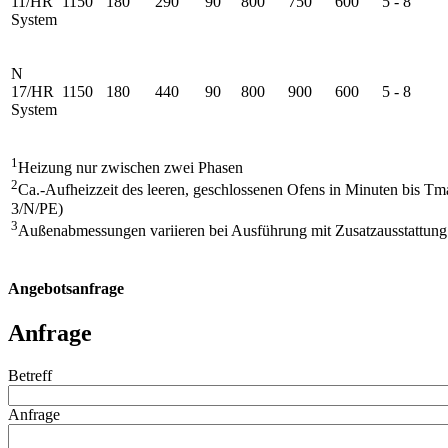
11/HR
1150
180
290
90
800
750
600
5 - 8
System
N
17/HR
1150
180
440
90
800
900
600
5 - 8
System
1
Heizung nur zwischen zwei Phasen
2
Ca.-Aufheizzeit des leeren, geschlossenen Ofens in Minuten bis 
3/N/PE)
3
Außenabmessungen variieren bei Ausführung mit Zusatzausstattung
Angebotsanfrage
Anfrage
Betreff
Anfrage