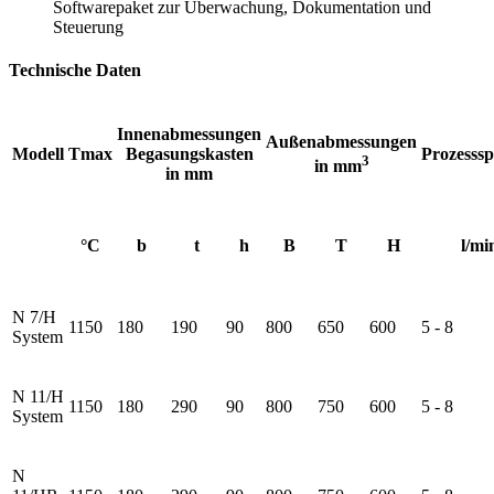
Softwarepaket zur Überwachung, Dokumentation und
Steuerung
Technische Daten
Innenabmessungen
Außenabmessungen
Modell
Tmax
Begasungskasten
Prozesssp
3
in mm
in mm
°C
b
t
h
B
T
H
l/mi
N 7/H
1150
180
190
90
800
650
600
5 - 8
System
N 11/H
1150
180
290
90
800
750
600
5 - 8
System
N