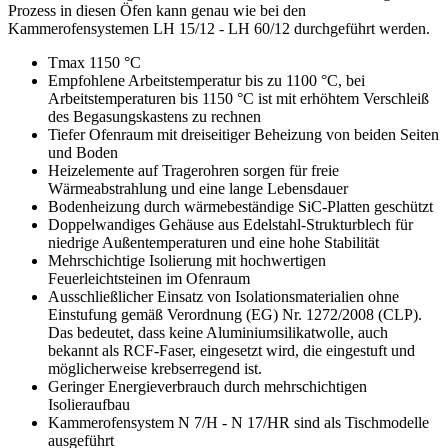
Prozess in diesen Öfen kann genau wie bei den
Kammerofensystemen LH 15/12 - LH 60/12 durchgeführt werden.
Tmax 1150 °C
Empfohlene Arbeitstemperatur bis zu 1100 °C, bei
Arbeitstemperaturen bis 1150 °C ist mit erhöhtem Verschleiß
des Begasungskastens zu rechnen
Tiefer Ofenraum mit dreiseitiger Beheizung von beiden Seiten
und Boden
Heizelemente auf Tragerohren sorgen für freie
Wärmeabstrahlung und eine lange Lebensdauer
Bodenheizung durch wärmebeständige SiC-Platten geschützt
Doppelwandiges Gehäuse aus Edelstahl-Strukturblech für
niedrige Außentemperaturen und eine hohe Stabilität
Mehrschichtige Isolierung mit hochwertigen
Feuerleichtsteinen im Ofenraum
Ausschließlicher Einsatz von Isolationsmaterialien ohne
Einstufung gemäß Verordnung (EG) Nr. 1272/2008 (CLP).
Das bedeutet, dass keine Aluminiumsilikatwolle, auch
bekannt als RCF-Faser, eingesetzt wird, die eingestuft und
möglicherweise krebserregend ist.
Geringer Energieverbrauch durch mehrschichtigen
Isolieraufbau
Kammerofensystem N 7/H - N 17/HR sind als Tischmodelle
ausgeführt