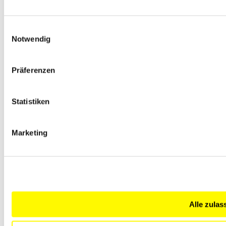
Dental
Sinterofen LT 02/13 CR für Kobalt-Chrom
Vorwärmöfen
Einwilligungsauswahl
Prozesssteuerung und Dokumentation
Notwendig
PRODUKTE
Prozesse
Service
Präferenzen
Kundendienst
Ersatzteile
Kunden-Testzentrum
FAQ
Statistiken
Karriere
Karriere
Ausbildung
Marketing
Erfolgsgeschichten
Downloads
Kataloge
Betriebsanleitungen
Softwareanleitungen
Serviceanleitungen
Produktvideos
Video Tutorials
Alle zulas
PROGRAMME FÜR DENTALÖFEN
Unternehmen
Philosophie