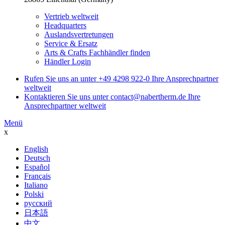
Vertrieb weltweit
Headquarters
Auslandsvertretungen
Service & Ersatz
Arts & Crafts Fachhändler finden
Händler Login
Rufen Sie uns an unter
+49 4298 922-0
Ihre Ansprechpartner
weltweit
Kontaktieren Sie uns unter
contact@nabertherm.de
Ihre
Ansprechpartner weltweit
Menü
x
English
Deutsch
Español
Français
Italiano
Polski
русский
日本語
中文