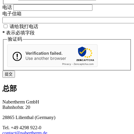
电话
电子信箱
请给我打电话
*
表示必填字段
验证码
Verification failed.
Use another browser
Privacy
-
Zencaptcha.com
总部
Nabertherm GmbH
Bahnhofstr. 20
28865
Lilienthal
(
Germany
)
Tel.
+49 4298 922-0
contact@nabertherm.de