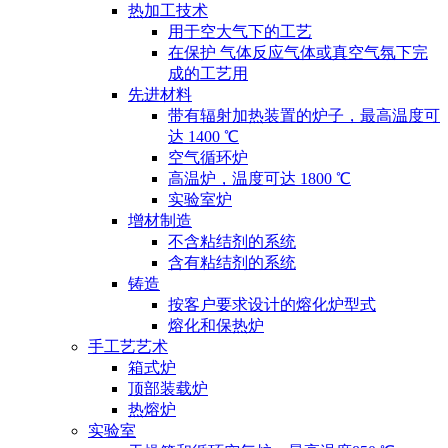
热加工技术
用于空大气下的工艺
在保护 气体反应气体或真空气氛下完
成的工艺用
先进材料
带有辐射加热装置的炉子，最高温度可
达 1400 ℃
空气循环炉
高温炉，温度可达 1800 ℃
实验室炉
增材制造
不含粘结剂的系统
含有粘结剂的系统
铸造
按客户要求设计的熔化炉型式
熔化和保热炉
手工艺艺术
箱式炉
顶部装载炉
热熔炉
实验室