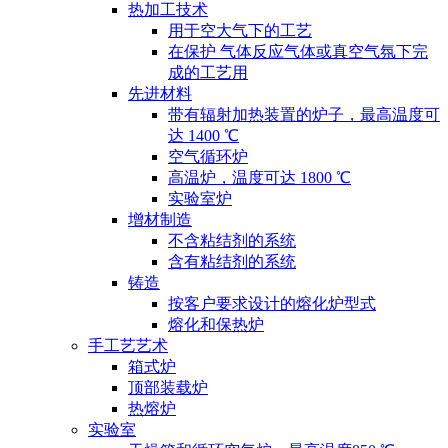
热加工技术
用于空大气下的工艺
在保护 气体反应气体或真空气氛下完
成的工艺用
先进材料
带有辐射加热装置的炉子，最高温度可
达 1400 ℃
空气循环炉
高温炉，温度可达 1800 ℃
实验室炉
增材制造
不含粘结剂的系统
含有粘结剂的系统
铸造
按客户要求设计的熔化炉型式
熔化和保热炉
手工艺艺术
箱式炉
顶部装载炉
热熔炉
实验室