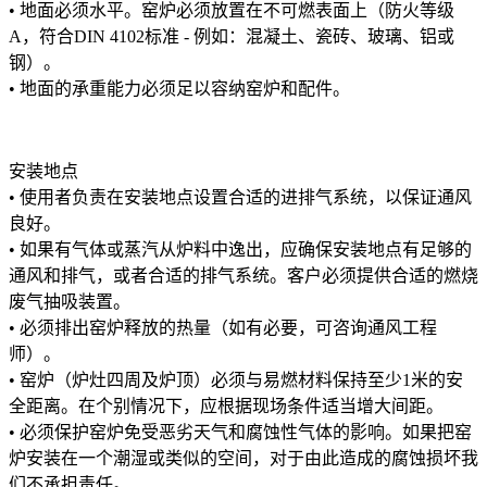
•
地面必须水平。窑炉必须放置在不可燃表面上（防火等级
A
，符合
DIN 4102
标准
-
例如：混凝土、瓷砖、玻璃、铝或
钢）。
•
地面的承重能力必须足以容纳窑炉和配件。
安装地点
•
使用者负责在安装地点设置合适的进排气系统，以保证通风
良好。
•
如果有气体或蒸汽从炉料中逸出，应确保安装地点有足够的
通风和排气，或者合适的排气系统。客户必须提供合适的燃烧
废气抽吸装置。
•
必须排出窑炉释放的热量（如有必要，可咨询通风工程
师）。
•
窑炉（炉灶四周及炉顶）必须与易燃材料保持至少
1
米的安
全距离。在个别情况下，应根据现场条件适当增大间距。
•
必须保护窑炉免受恶劣天气和腐蚀性气体的影响。如果把窑
炉安装在一个潮湿或类似的空间，对于由此造成的腐蚀损坏我
们不承担责任。