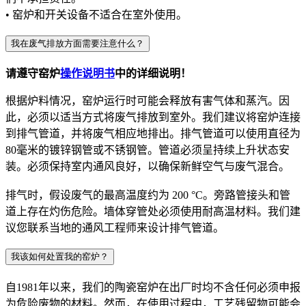
•
窑炉和开关设备不适合在室外使用。
我在废气排放方面需要注意什么？
请遵守窑炉
操作
说明书
中的详细说明！
根据炉料情况，窑炉运行时可能会释放有害气体和蒸汽。因
此，必须以适当方式将废气排放到室外。我们建议将窑炉连接
到排气管道，并将废气相应地排出。排气管道可以使用直径为
80
毫米的镀锌钢管或不锈钢管。管道必须呈持续上升状态安
装。必须保持室内通风良好，以确保新鲜空气与废气混合。
排气时，假设废气的最高温度约为
200
°
C
。旁路管接头和管
道上存在灼伤危险。墙体穿管处必须使用耐高温材料。我们建
议您联系当地的通风工程师来设计排气管道。
我该如何处置我的窑炉？
自
1981
年以来，我们的陶瓷窑炉在出厂时均不含任何必须申报
为危险废物的材料。然而，在使用过程中，工艺残留物可能会