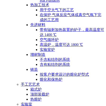
Hat Furnaces
热加工技术
用于空大气下的工艺
在保护 气体反应气体或真空气氛下完
成的工艺用
先进材料
带有辐射加热装置的炉子，最高温度可
达 1400 ℃
空气循环炉
高温炉，温度可达 1800 ℃
实验室炉
增材制造
不含粘结剂的系统
含有粘结剂的系统
铸造
按客户要求设计的熔化炉型式
熔化和保热炉
手工艺艺术
箱式炉
顶部装载炉
热熔炉
实验室