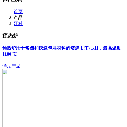
首页
产品
牙科
预热炉
预热炉用于铸圈和快速包埋材料的焙烧
L(T) ../11，最高温度
1100 ℃
详见产品