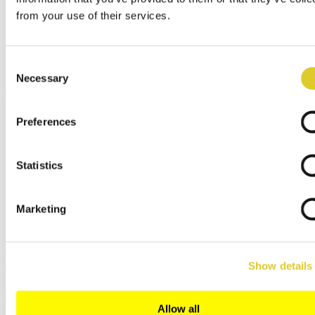
Oficina central
from your use of their services.
Sociedades distribuidoras
Servicio técnico/Recambio
Distribuidor Arte y Artesanía
Acceso Distribuidor
Consent
Necessary
Selection
Menú
x
English
Preferences
Deutsch
Español
Français
Statistics
Italiano
Polski
русский
Marketing
日本語
中文
Cerrar
Show details
Buscar
Allow all