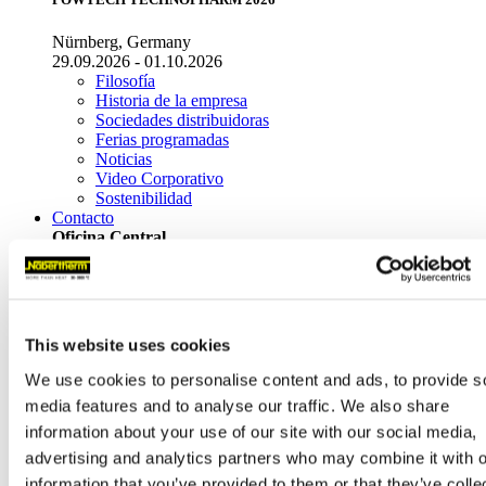
Nürnberg, Germany
29.09.2026 - 01.10.2026
Filosofía
Historia de la empresa
Sociedades distribuidoras
Ferias programadas
Noticias
Video Corporativo
Sostenibilidad
Contacto
Oficina Central
Nabertherm GmbH
Bahnhofstr. 20
28865
Lilienthal
(
Germany
)
This website uses cookies
Tel.
+49 4298 922-0
contact@nabertherm.de
We use cookies to personalise content and ads, to provide s
media features and to analyse our traffic. We also share
Dirección de entrega/recogida
Dr.-Sasse-Straße 31,
information about your use of our site with our social media,
28865 Lilienthal (Germany)
advertising and analytics partners who may combine it with o
Distribución a escala mundial
information that you’ve provided to them or that they’ve colle