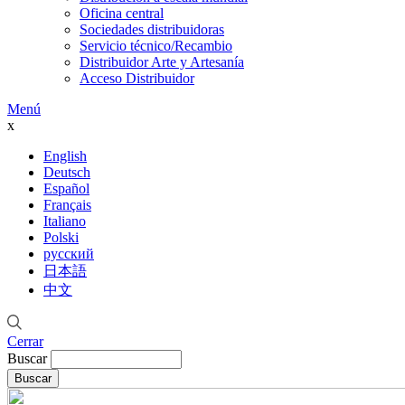
Oficina central
Sociedades distribuidoras
Servicio técnico/Recambio
Distribuidor Arte y Artesanía
Acceso Distribuidor
Menú
x
English
Deutsch
Español
Français
Italiano
Polski
русский
日本語
中文
Cerrar
Buscar