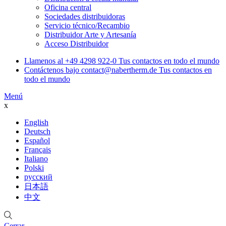
Oficina central
Sociedades distribuidoras
Servicio técnico/Recambio
Distribuidor Arte y Artesanía
Acceso Distribuidor
Llamenos al
+49 4298 922-0
Tus contactos en todo el mundo
Contáctenos bajo
contact@nabertherm.de
Tus contactos en
todo el mundo
Menú
x
English
Deutsch
Español
Français
Italiano
Polski
русский
日本語
中文
Cerrar