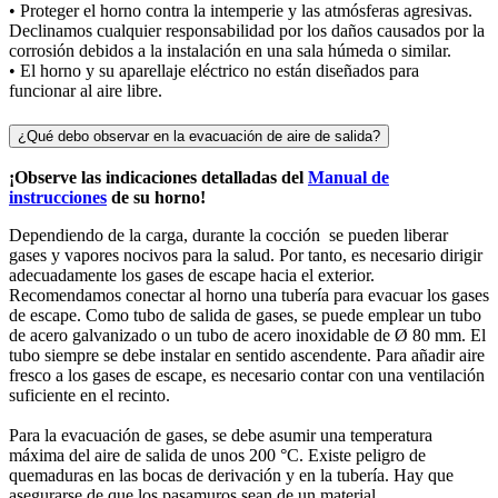
• Proteger el horno contra la intemperie y las atmósferas agresivas.
Declinamos cualquier responsabilidad por los daños causados por la
corrosión debidos a la instalación en una sala húmeda o similar.
• El horno y su aparellaje eléctrico no están diseñados para
funcionar al aire libre.
¿Qué debo observar en la evacuación de aire de salida?
¡Observe las indicaciones detalladas del
Manual de
instrucciones
de su horno!
Dependiendo de la carga, durante la cocción se pueden liberar
gases y vapores nocivos para la salud. Por tanto, es necesario dirigir
adecuadamente los gases de escape hacia el exterior.
Recomendamos conectar al horno una tubería para evacuar los gases
de escape. Como tubo de salida de gases, se puede emplear un tubo
de acero galvanizado o un tubo de acero inoxidable de Ø 80 mm. El
tubo siempre se debe instalar en sentido ascendente. Para añadir aire
fresco a los gases de escape, es necesario contar con una ventilación
suficiente en el recinto.
Para la evacuación de gases, se debe asumir una temperatura
máxima del aire de salida de unos 200 °C. Existe peligro de
quemaduras en las bocas de derivación y en la tubería. Hay que
asegurarse de que los pasamuros sean de un material