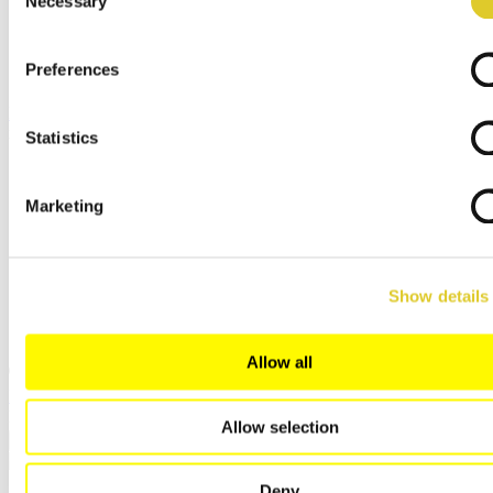
Necessary
Selection
Filiales commerciales
Service apres ventes
Distributeur Arts & Artisanat
Preferences
Connexion Distributeur
Menu
x
Statistics
English
Deutsch
Marketing
Español
Français
Italiano
Polski
русский
Show details
日本語
中文
Allow all
Fermer
Rechercher
Allow selection
Deny