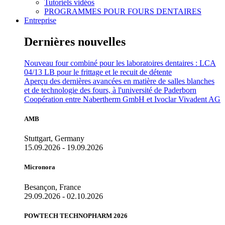
Tutoriels vidéos
PROGRAMMES POUR FOURS DENTAIRES
Entreprise
Dernières nouvelles
Nouveau four combiné pour les laboratoires dentaires : LCA
04/13 LB pour le frittage et le recuit de détente
Aperçu des dernières avancées en matière de salles blanches
et de technologie des fours, à l'université de Paderborn
Coopération entre Nabertherm GmbH et Ivoclar Vivadent AG
AMB
Stuttgart, Germany
15.09.2026 - 19.09.2026
Micronora
Besançon, France
29.09.2026 - 02.10.2026
POWTECH TECHNOPHARM 2026