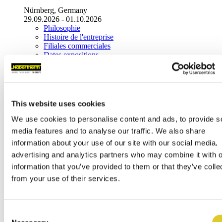
Nürnberg, Germany
29.09.2026 - 01.10.2026
Philosophie
Histoire de l'entreprise
Filiales commerciales
Dates expositions
News
Video D'Entreprise
Durabilité
Contact
Maison Mère
This website uses cookies
Nabertherm GmbH
Bahnhofstr. 20
We use cookies to personalise content and ads, to provide s
media features and to analyse our traffic. We also share
28865
Lilienthal
(
Germany
)
information about your use of our site with our social media,
Tel.
+49 4298 922-0
advertising and analytics partners who may combine it with o
contact@nabertherm.de
information that you’ve provided to them or that they’ve colle
Livraisons entrepôt
from your use of their services.
Dr.-Sasse-Straße 31,
28865 Lilienthal (Germany)
Distribution mondiale
Consent
Maison mère