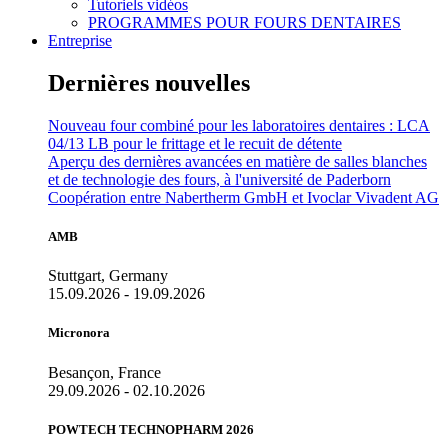
Tutoriels vidéos
PROGRAMMES POUR FOURS DENTAIRES
Entreprise
Dernières nouvelles
Nouveau four combiné pour les laboratoires dentaires : LCA
04/13 LB pour le frittage et le recuit de détente
Aperçu des dernières avancées en matière de salles blanches
et de technologie des fours, à l'université de Paderborn
Coopération entre Nabertherm GmbH et Ivoclar Vivadent AG
AMB
Stuttgart, Germany
15.09.2026 - 19.09.2026
Micronora
Besançon, France
29.09.2026 - 02.10.2026
POWTECH TECHNOPHARM 2026