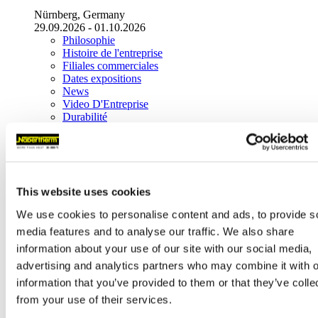
Nürnberg, Germany
29.09.2026 - 01.10.2026
Philosophie
Histoire de l'entreprise
Filiales commerciales
Dates expositions
News
Video D'Entreprise
Durabilité
Contact
Maison Mère
Nabertherm GmbH
Bahnhofstr. 20
This website uses cookies
28865
Lilienthal
(
Germany
)
We use cookies to personalise content and ads, to provide s
Tel.
+49 4298 922-0
contact@nabertherm.de
media features and to analyse our traffic. We also share
information about your use of our site with our social media,
Livraisons entrepôt
advertising and analytics partners who may combine it with o
Dr.-Sasse-Straße 31,
28865 Lilienthal (Germany)
information that you’ve provided to them or that they’ve colle
from your use of their services.
Distribution mondiale
Maison mère