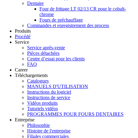
Dentaire
Four de frittage LT 02/13 CR pour le cobalt-
chrome
Fours de préchauffage
Commandes et enregistrement des process
Produits
Procédé
Service
Service après-vente
Pièces détachées
Centre d’essai pour les clients
FAQ
Career
Téléchargements
Catalogues
MANUELS D'UTILISATION
Instructions du logiciel
Instructions de service
Vidéos produits
Tutoriels vidéos
PROGRAMMES POUR FOURS DENTAIRES
Entreprise
Philosophie
Histoire de l'entreprise
Filiales commerciales