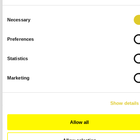
Filiales commerciales
Service apres ventes
Consent
Distributeur Arts & Artisanat
Necessary
Selection
Connexion Distributeur
Menu
x
Preferences
English
Deutsch
Statistics
Español
Français
Italiano
Polski
Marketing
русский
日本語
中文
Show details
Fermer
Rechercher
Allow all
In-Ceram ALUMINA Brückengerüste Schleiftechnik