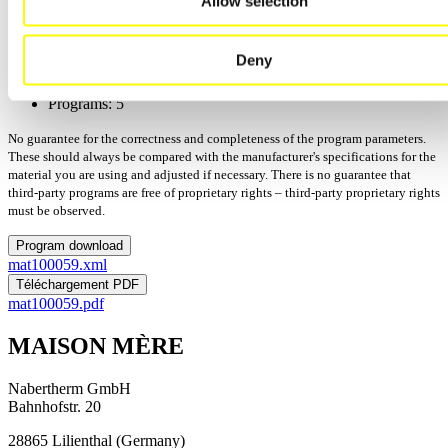
Allow selection
Manufactor: Vita Zahnfabrik
Process: Cuisson
Deny
Mis à jour: 15/12/2025
Version:
Programs: 5
No guarantee for the correctness and completeness of the program parameters.
These should always be compared with the manufacturer's specifications for the
material you are using and adjusted if necessary. There is no guarantee that
third-party programs are free of proprietary rights – third-party proprietary rights
must be observed.
Program download
mat100059.xml
Téléchargement PDF
mat100059.pdf
MAISON MÈRE
Nabertherm GmbH
Bahnhofstr. 20
28865
Lilienthal
(
Germany
)