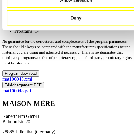
Allow selection
Manufactor: Amann Girrbach
Process: Cuisson
Deny
Mis à jour: 15/12/2025
Version:
Programs: 14
No guarantee for the correctness and completeness of the program parameters.
These should always be compared with the manufacturer's specifications for the
material you are using and adjusted if necessary. There is no guarantee that
third-party programs are free of proprietary rights – third-party proprietary rights
must be observed.
Program download
mat100048.xml
Téléchargement PDF
mat100048.pdf
MAISON MÈRE
Nabertherm GmbH
Bahnhofstr. 20
28865
Lilienthal
(
Germany
)