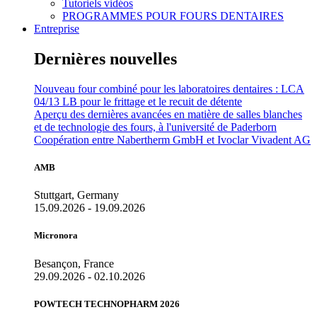
Tutoriels vidéos
PROGRAMMES POUR FOURS DENTAIRES
Entreprise
Dernières nouvelles
Nouveau four combiné pour les laboratoires dentaires : LCA
04/13 LB pour le frittage et le recuit de détente
Aperçu des dernières avancées en matière de salles blanches
et de technologie des fours, à l'université de Paderborn
Coopération entre Nabertherm GmbH et Ivoclar Vivadent AG
AMB
Stuttgart, Germany
15.09.2026 - 19.09.2026
Micronora
Besançon, France
29.09.2026 - 02.10.2026
POWTECH TECHNOPHARM 2026