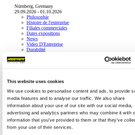
Nürnberg, Germany
29.09.2026 - 01.10.2026
Philosophie
Histoire de l'entreprise
Filiales commerciales
Dates expositions
News
Video D'Entreprise
Durabilité
Contact
Maison Mère
Nabertherm GmbH
Bahnhofstr. 20
This website uses cookies
28865
Lilienthal
(
Germany
)
We use cookies to personalise content and ads, to provide s
Tel.
+49 4298 922-0
contact@nabertherm.de
media features and to analyse our traffic. We also share
information about your use of our site with our social media,
Livraisons entrepôt
advertising and analytics partners who may combine it with o
Dr.-Sasse-Straße 31,
28865 Lilienthal (Germany)
information that you’ve provided to them or that they’ve colle
from your use of their services.
Distribution mondiale
Maison mère