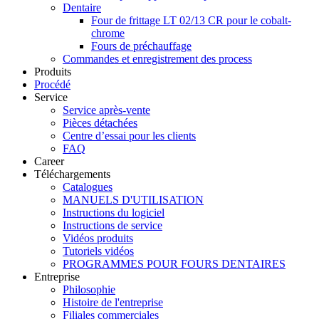
Dentaire
Four de frittage LT 02/13 CR pour le cobalt-
chrome
Fours de préchauffage
Commandes et enregistrement des process
Produits
Procédé
Service
Service après-vente
Pièces détachées
Centre d’essai pour les clients
FAQ
Career
Téléchargements
Catalogues
MANUELS D'UTILISATION
Instructions du logiciel
Instructions de service
Vidéos produits
Tutoriels vidéos
PROGRAMMES POUR FOURS DENTAIRES
Entreprise
Philosophie
Histoire de l'entreprise
Filiales commerciales