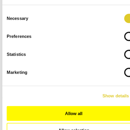
Filiales commerciales
Service apres ventes
Consent
Distributeur Arts & Artisanat
Necessary
Selection
Connexion Distributeur
Menu
x
Preferences
English
Deutsch
Statistics
Español
Français
Italiano
Polski
Marketing
русский
日本語
中文
Show details
Fermer
Rechercher
Allow all
ZI-F (1)