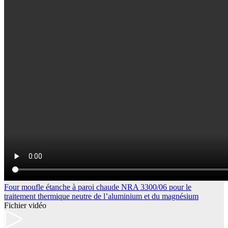
Four moufle étanche à paroi chaude NRA 3300/06 pour le
traitement thermique neutre de l’aluminium et du magnésium
Fichier vidéo