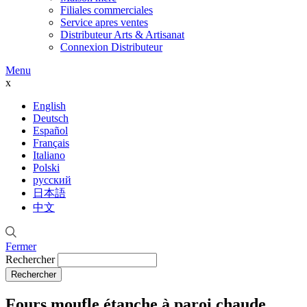
Filiales commerciales
Service apres ventes
Distributeur Arts & Artisanat
Connexion Distributeur
Menu
x
English
Deutsch
Español
Français
Italiano
Polski
русский
日本語
中文
Fermer
Rechercher
Fours moufle étanche à paroi chaude