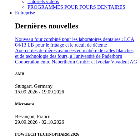
Tutoriels vidéos
PROGRAMMES POUR FOURS DENTAIRES
Entreprise
Dernières nouvelles
Nouveau four combiné pour les laboratoires dentaires : LCA
04/13 LB pour le frittage et le recuit de détente
Aperçu des dernières avancées en matière de salles blanches
et de technologie des fours, à l'université de Paderborn
Coopération entre Nabertherm GmbH et Ivoclar Vivadent AG
AMB
Stuttgart, Germany
15.09.2026 - 19.09.2026
Micronora
Besançon, France
29.09.2026 - 02.10.2026
POWTECH TECHNOPHARM 2026