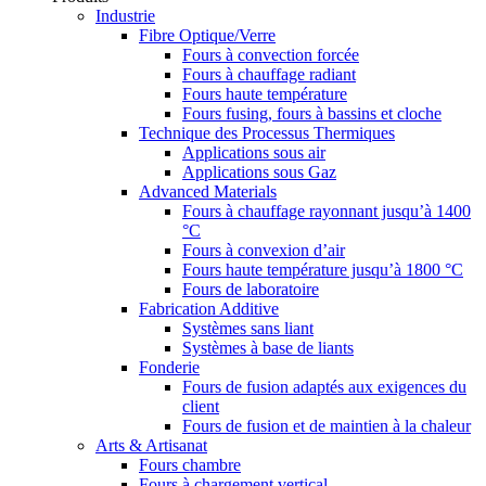
Industrie
Fibre Optique/Verre
Fours à convection forcée
Fours à chauffage radiant
Fours haute température
Fours fusing, fours à bassins et cloche
Technique des Processus Thermiques
Applications sous air
Applications sous Gaz
Advanced Materials
Fours à chauffage rayonnant jusqu’à 1400
°C
Fours à convexion d’air
Fours haute température jusqu’à 1800 °C
Fours de laboratoire
Fabrication Additive
Systèmes sans liant
Systèmes à base de liants
Fonderie
Fours de fusion adaptés aux exigences du
client
Fours de fusion et de maintien à la chaleur
Arts & Artisanat
Fours chambre
Fours à chargement vertical