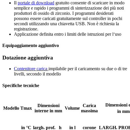
Il
portale di download
gratuito consente di scaricare in modo
semplice e rapido i programmi di sinterizzazione dei più noti
produttori di ossido di zirconio. I programmi desiderati
possono essere caricati gratuitamente sul controller in pochi
secondi utilizzando una chiavetta USB. Non è richiesta la
registrazione.
Applicazione definita entro i limiti delle istruzioni per l‘uso
Equipaggiamento aggiuntivo
Dotazione aggiuntiva
Contenitore carica
impilabile per il caricamento su due o di tre
livelli, secondo il modello
Specifiche tecniche
Dimensioni 
Dimensioni
Carica
Modello
Tmax
Volume
interne in mm
massima
in mm
in °C
largh.
prof.
h
in l
corone
LARGH.
PROF