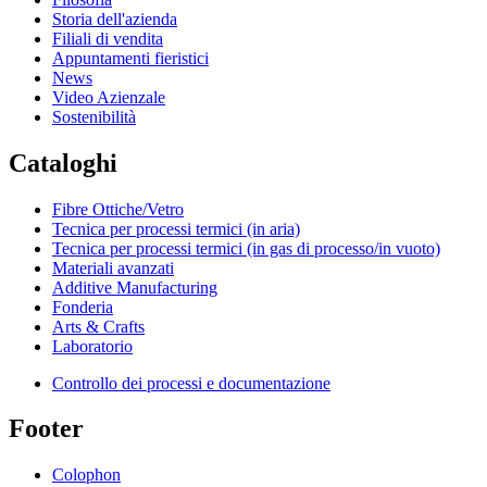
Storia dell'azienda
Filiali di vendita
Appuntamenti fieristici
News
Video Azienzale
Sostenibilità
Cataloghi
Fibre Ottiche/Vetro
Tecnica per processi termici (in aria)
Tecnica per processi termici (in gas di processo/in vuoto)
Materiali avanzati
Additive Manufacturing
Fonderia
Arts & Crafts
Laboratorio
Controllo dei processi e documentazione
Footer
Colophon