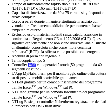
Tempo di raffreddamento rapido fino a 300 °C in 189 min
(LHT 01/17 D) o 165 min (LHT 03/17 D)
Capacità di sinterizzazione da 30 a 75 corone singole/ponti e
arcate complete
Corpo a pareti doppie in lamiere strutturate in acciaio con
ventola di raffreddamento addizionale per mantenere basse le
temperature esterne
Esclusivo uso di materiali isolanti senza categorizzazione in
conformità al Regolamento CE n. 1272/2008 (CLP). Questo
significa esplicitamente che non viene utilizzata lana di silicato
di alluminio, conosciuta anche come “fibra ceramica
refrattaria” (RCF) classificata come possibile cancerogeno
Apertura di presa aria regolabile
Termocoppia di tipo S
Controller
P580
con operatività touch (50 programmi da 40
segmenti ciascuno)
L‘App MyNabertherm per il monitoraggio online della cottura
su dispositivi mobili scaricabile gratuitamente
NTEdit gratuito per un comodo inserimento del programma
TM
TM
tramite Excel
per Windows
sul PC
NTGraph gratuito per un comodo inserimento del programma
TM
TM
tramite Excel
per Windows
sul PC
NTLog Basic per controller Nabertherm: registrazione dei dati
di processo con USB flash drive