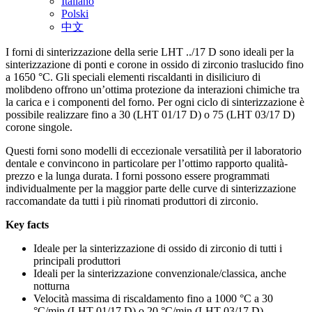
Italiano
Polski
中文
I forni di sinterizzazione della serie LHT ../17 D sono ideali per la
sinterizzazione di ponti e corone in ossido di zirconio traslucido fino
a 1650 °C. Gli speciali elementi riscaldanti in disiliciuro di
molibdeno offrono un’ottima protezione da interazioni chimiche tra
la carica e i componenti del forno. Per ogni ciclo di sinterizzazione è
possibile realizzare fino a 30 (LHT 01/17 D) o 75 (LHT 03/17 D)
corone singole.
Questi forni sono modelli di eccezionale versatilità per il laboratorio
dentale e convincono in particolare per l’ottimo rapporto qualità-
prezzo e la lunga durata. I forni possono essere programmati
individualmente per la maggior parte delle curve di sinterizzazione
raccomandate da tutti i più rinomati produttori di zirconio.
Key facts
Ideale per la sinterizzazione di ossido di zirconio di tutti i
principali produttori
Ideali per la sinterizzazione convenzionale/classica, anche
notturna
Velocità massima di riscaldamento fino a 1000 °C a 30
°C/min (LHT 01/17 D) o 20 °C/min (LHT 03/17 D)