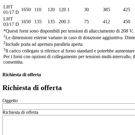
LHT
1650
110
120
120
1
30
385
425
01/17 D
LHT
1650
135
135
200
3
75
412
450
03/17 D
*Questi forni sono disponibili per tensioni di allacciamento di 208 
1
Le dimensioni esterne variano in caso di dotazione aggiuntiva. Dimen
2
Include porta ad apertura parallela aperta
3
Il carico collegato si riferisce al forno standard e potrebbe aumentar
Per i forni con opzioni di collegamento per tensioni multi-intervallo, il
consentita.
Richiesta di offerta
Richiesta di offerta
Oggetto
Richiesta di offerta