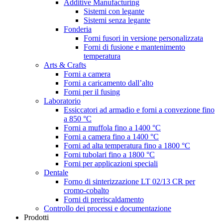
Additive Manufacturing
Sistemi con legante
Sistemi senza legante
Fonderia
Forni fusori in versione personalizzata
Forni di fusione e mantenimento
temperatura
Arts & Crafts
Forni a camera
Forni a caricamento dall’alto
Forni per il fusing
Laboratorio
Essiccatori ad armadio e forni a convezione fino
a 850 °C
Forni a muffola fino a 1400 °C
Forni a camera fino a 1400 °C
Forni ad alta temperatura fino a 1800 °C
Forni tubolari fino a 1800 °C
Forni per applicazioni speciali
Dentale
Forno di sinterizzazione LT 02/13 CR per
cromo-cobalto
Forni di preriscaldamento
Controllo dei processi e documentazione
Prodotti