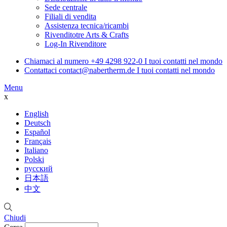
Sede centrale
Filiali di vendita
Assistenza tecnica/ricambi
Rivenditotre Arts & Crafts
Log-In Rivenditore
Chiamaci al numero
+49 4298 922-0
I tuoi contatti nel mondo
Contattaci
contact@nabertherm.de
I tuoi contatti nel mondo
Menu
x
English
Deutsch
Español
Français
Italiano
Polski
русский
日本語
中文
Chiudi