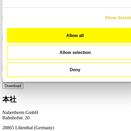
日本語
中文
Show detail
閉じる
検索
Allow all
Download
Allow selection
Product
Deny
Password
本社
Nabertherm GmbH
Bahnhofstr. 20
28865
Lilienthal
(
Germany
)