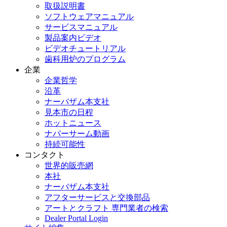
取扱説明書
ソフトウェアマニュアル
サービスマニュアル
製品案内ビデオ
ビデオチュートリアル
歯科用炉のプログラム
企業
企業哲学
沿革
ナーバザム本支社
見本市の日程
ホットニュース
ナバーサーム動画
持続可能性
コンタクト
世界的販売網
本社
ナーバザム本支社
アフターサービスと交換部品
アートとクラフト 専門業者の検索
Dealer Portal Login