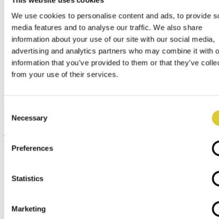
This website uses cookies
Tel.
+49 4298 922-0
contact@nabertherm.de
We use cookies to personalise content and ads, to provide s
発送・受取
media features and to analyse our traffic. We also share
Dr.-Sasse-Straße 31,
information about your use of our site with our social media,
28865 Lilienthal (Germany)
advertising and analytics partners who may combine it with o
information that you’ve provided to them or that they’ve colle
世界的販売網
本社
from your use of their services.
ナーバザム本支社
アフターサービスと交換部品
アートとクラフト 専門業者の検索
Consent
ディーラー ログイン
Necessary
Selection
メニュー
x
Preferences
English
Deutsch
Español
Statistics
Français
Italiano
Polski
Marketing
русский