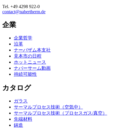
Tel.
+49 4298 922-0
contact@nabertherm.de
企業
企業哲学
沿革
ナーバザム本支社
見本市の日程
ホットニュース
ナバーサーム動画
持続可能性
カタログ
ガラス
サーマルプロセス技術（空気中）
サーマルプロセス技術（プロセスガス/真空）
先端材料
鋳造