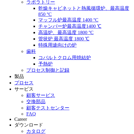
ラボラトリー
乾燥キャビネットと熱風循環炉、最高温度
850 °C
マッフル炉最高温度 1400 °C
チャンバー炉最高温度1400 ℃
高温炉、最高温度 1800 °C
管状炉 最高温度 1800 ℃
特殊用途向けの炉
歯科
コバルトクロム用焼結炉
予熱炉
プロセス制御と記録
製品
プロセス
サービス
顧客サービス
交換部品
顧客テストセンター
FAQ
Career
ダウンロード
カタログ