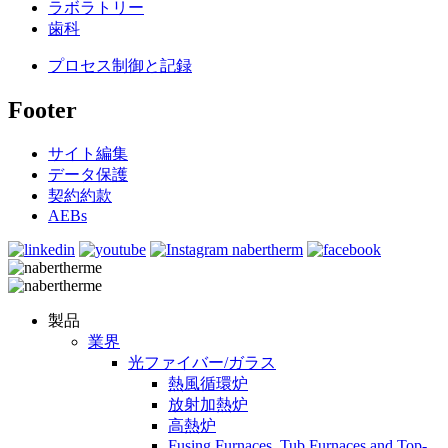
ラボラトリー
歯科
プロセス制御と記録
Footer
サイト編集
データ保護
契約約款
AEBs
製品
業界
光ファイバー/ガラス
熱風循環炉
放射加熱炉
高熱炉
Fusing Furnaces, Tub Furnaces and Top-