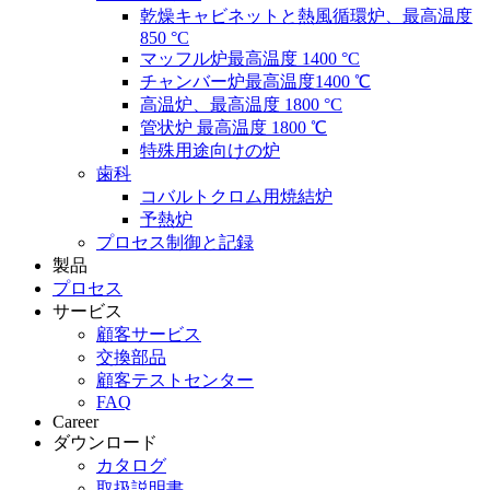
乾燥キャビネットと熱風循環炉、最高温度
850 °C
マッフル炉最高温度 1400 °C
チャンバー炉最高温度1400 ℃
高温炉、最高温度 1800 °C
管状炉 最高温度 1800 ℃
特殊用途向けの炉
歯科
コバルトクロム用焼結炉
予熱炉
プロセス制御と記録
製品
プロセス
サービス
顧客サービス
交換部品
顧客テストセンター
FAQ
Career
ダウンロード
カタログ
取扱説明書