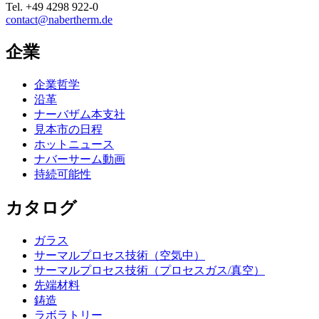
Tel.
+49 4298 922-0
contact@nabertherm.de
企業
企業哲学
沿革
ナーバザム本支社
見本市の日程
ホットニュース
ナバーサーム動画
持続可能性
カタログ
ガラス
サーマルプロセス技術（空気中）
サーマルプロセス技術（プロセスガス/真空）
先端材料
鋳造
ラボラトリー