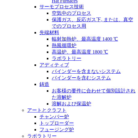
Hat Furnaces
サーモプロセス技術
空気中のプロセス
保護ガス、反応ガス下, または、真空
でのプロセス用
先端材料
輻射加熱炉、最高温度 1400 ℃
熱風循環炉
高温炉、最高温度 1800 ℃
ラボラトリー
アディティブ
バインダーを含まないシステム
バインダーを含むシステム
鋳造
お客様の要件に合わせて個別設計され
た溶解炉
溶解および保温炉
アートとクラフト
チャンバー炉
トップローダー
フュージング炉
ラボラトリー