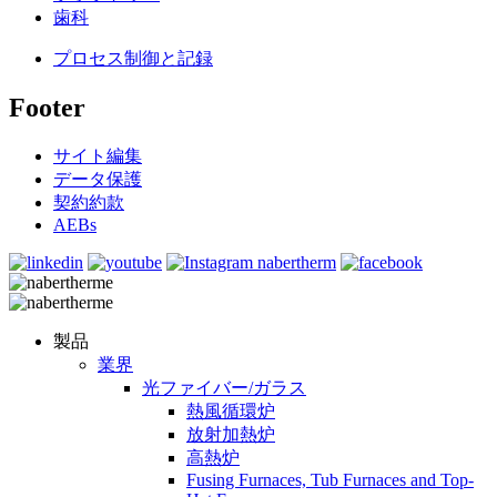
歯科
プロセス制御と記録
Footer
サイト編集
データ保護
契約約款
AEBs
製品
業界
光ファイバー/ガラス
熱風循環炉
放射加熱炉
高熱炉
Fusing Furnaces, Tub Furnaces and Top-