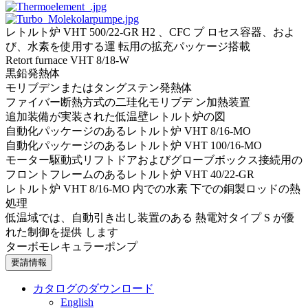
レトルト炉 VHT 500/22-GR H2 、CFC プ ロセス容器、およ
び、水素を使用する運 転用の拡充パッケージ搭載
Retort furnace VHT 8/18‑W
黒鉛発熱体
モリブデンまたはタングステン発熱体
ファイバー断熱方式の二珪化モリブデ ン加熱装置
追加装備が実装された低温壁レトルト炉の図
自動化パッケージのあるレトルト炉 VHT 8/16‑MO
自動化パッケージのあるレトルト炉 VHT 100/16‑MO
モーター駆動式リフトドアおよびグローブボックス接続用の
フロントフレームのあるレトルト炉 VHT 40/22-GR
レトルト炉 VHT 8/16-MO 内での水素 下での銅製ロッドの熱
処理
低温域では、自動引き出し装置のある 熱電対タイプ S が優
れた制御を提供 します
ターボモレキュラーポンプ
要請情報
カタログのダウンロード
English