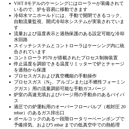
VHT 8モデルのケーシングにはローラーが装備されて
いるので、炉を容易に移動できます
冷却水マニホールドには、手動で開閉できるコック、
自動流量監視、開式冷却水システムが実装されていま
す
流量および温度表示と過熱保護のある設定可能な冷却
水回路
スイッチシステムとコントローラはケーシング内に統
合されています
コントローラ P570 が搭載されたプロセス制御装置
停止温度を調節できる温度リミッターで炉とチャージ
を過熱から保護
プロセスガスおよび真空機能の手動操作
プロセスガス（N
、アルゴンまたは不燃性フォーミン
2
グガス）用の流量調節可能な手動ガスパージ
炉室の高速充填およびパージ用の手動弁のあるバイパ
ス
過圧での炉運転用のオーバーフローバルブ（相対圧 20
mbar）のあるガス排出口
ボールコックのある一段階ロータリーベーンポンプで
予備排気、および5 mbar までの低真空中での熱処理