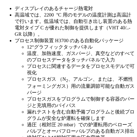
ディスプレイのあるチャージ熱電対
高温域では、2200 °C 用のモデルの温度計測は高温計
で行います。低温域では、自動引き出し装置のある熱
電対タイプ C が優れた制御を提供します（VHT 40/..-
GR 以降）。
プロセス制御装置 H3700 のある自動化パッケージ
12“グラフィックタッチパネル
温度、加熱速度、ガスパージ、真空などのすべて
のプロセスデータをタッチパネルで入力
プロセスに関連するデータをプロセスモデルで可
視化
プロセスガス （N
、アルゴン、または、 不燃性
2
フォーミングガス）用の流量調節可能な自動ガス
パージ
プロセスガスをプログラムで制御する容器のパー
ジと充填用のバイパス
漏れテストを含む自動予備プログラムと後続プロ
グラムが安全な炉運転を確保します
過圧（相対圧 20 mbar）での炉運転用のベローズ
バルブとオーバフローバルブのある自動ガス排出