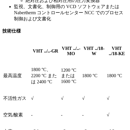
絶対圧および相対圧用の圧力変換器
監視、文書化、制御用の VCD ソフトウェアまたは
Nabertherm コントロールセンター NCC でのプロセス
制御および文書化
技術仕様
VHT ../..-
VHT ../18-
VHT
VHT ../..-GR
MO
W
../18-KE
1800 °C、
1200 °C
最高温度
2200 °C また
または
1800 °C
1800 °C
1600 °C
は 2400 °C
不活性ガス
√
√
√
√
空気/酸素
-
-
-
√