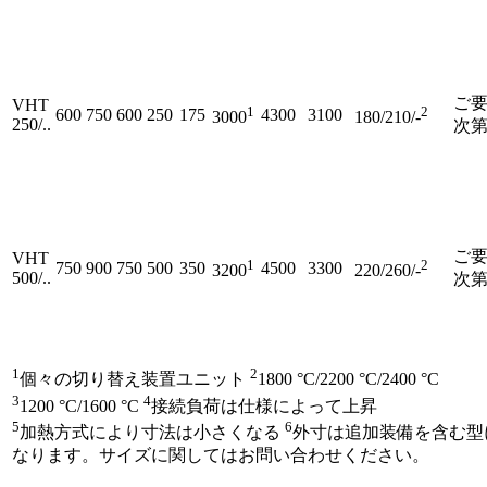
ご
VHT
1
2
600
750
600
250
175
4300
3100
3000
180/210/-
250/..
次
ご
VHT
1
2
750
900
750
500
350
4500
3300
3200
220/260/-
500/..
次
1
2
個々の切り替え装置ユニット
1800 °C/2200 °C/2400 °C
3
4
1200 °C/1600 °C
接続負荷は仕様によって上昇
5
6
加熱方式により寸法は小さくなる
外寸は追加装備を含む型
なります。サイズに関してはお問い合わせください。