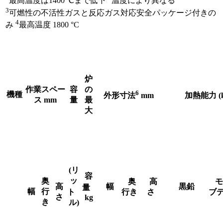
最高温度は1400 ℃まで低下
温度により異なる
3
可燃性の不活性ガスと反応ガス対応安全パッケージ付きの
4
み
最高温度 1800 °C
炉
作業スペー
容
の
6
機種
外形寸法
mm
加熱能力 (
ス mm
量
最
大
(リ
容
ッ
奥
奥
高
モ
高
幅
黒鉛
量
幅
行
ト
行き
さ
ブ
さ
kg
き
ル)