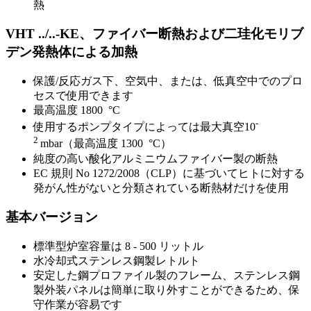
熱
VHT ../..-KE、ファイバー断熱および二珪化モリブ
デン発熱体による加熱
保護/反応ガス下、空気中、または、低真空中でのプロ
セスで使用できます
最高温度 1800 °C
-
使用するポンプタイプによっては最大真空10
2
mbar（最高温度 1300 °C）
純度の高い酸化アルミニウムファイバー製の断熱
EC 規則 No 1272/2008（CLP）に基づいてヒトに対する
発がん性がないと分類されている断熱材だけを使用
基本バージョン
標準型炉室容量は 8 - 500 リットル
水冷却式ステンレス鋼製レトルト
安定した鋼プロファイル製のフレーム、ステンレス鋼
製外装パネルは簡単に取り外すことができるため、保
守作業が容易です