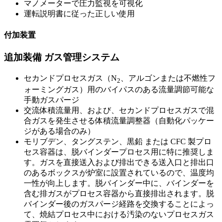
マノメーターで圧力監視を可視化
運転説明書に従った正しい使用
付加装置
追加装備 ガス管理システム
セカンドプロセスガス（N
、アルゴンまたは不燃性フ
2
ォーミングガス）用のバイパスのある流量調節可能な
手動ガスパージ
交流体積流量用、および、セカンドプロセスガスで混
合ガスを発生させる体積流量調整器（自動化パッケー
ジがある場合のみ）
モリブデン、タングステン、黒鉛 または CFC 製プロ
セス容器は、脱バインダープロセス用に特に推奨しま
す。ガスを直接送入および排出できる送入口と排出口
のあるボックスが炉室に設置されているので、温度均
一性が向上します。脱バインダー中に、バインダーを
含む排ガスがプロセス容器から直接排出されます。脱
バインダー後のガスパージ経路を交換することによっ
て、焼結プロセス中における汚染のないプロセスガス