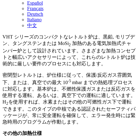
Español
Français
Deutsch
Italiano
中文
VHT シリーズのコンパクトなレトルト炉は、黒鉛, モリブデ
ン、タングステンまたは MoSi
加熱のある電気加熱式チャ
2
ンバー炉として設計されています。さまざまな加熱コンセプ
トと幅広いアクセサリーによって、これらのレトルト炉は技
術的に厳しい要件のプロセスにも対応します。
密閉型レトルトは、炉仕様に従って、保護/反応ガス雰囲気
-5
下、または、真空での最大 10
mbar までの熱処理プロセス
に対応します。基本炉は、不燃性保護ガスまたは反応ガスを
使用する運転、あるいは、真空下での運転に適しています。
H
を使用すれば、水素またはその他の可燃性ガス下で運転
2
できます。このタイプの中核である認証されたセーフティパ
ッケージが、常に安全運転を確保して、エラー発生時には緊
急時用のプログラムが作動します。
その他の加熱仕様