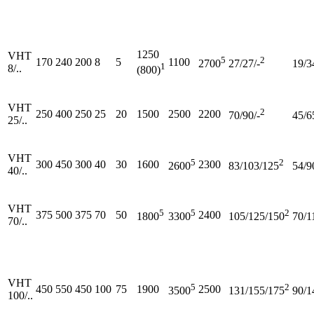
1250
VHT
5
2
170
240
200
8
5
1100
2700
27/27/-
19/3
1
8/..
(800)
VHT
2
250
400
250
25
20
1500
2500
2200
70/90/-
45/6
25/..
VHT
5
2
300
450
300
40
30
1600
2300
2600
83/103/125
54/9
40/..
VHT
5
5
2
375
500
375
70
50
2400
1800
3300
105/125/150
70/1
70/..
VHT
5
2
450
550
450
100
75
1900
2500
3500
131/155/175
90/1
100/..