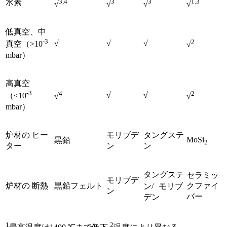
3,4
3
3
1.3
水素
√
√
√
√
低真空、中
-3
2
√
√
√
真空（>10
√
mbar）
高真空
-3
4
2
√
√
（<10
√
√
mbar）
炉材の ヒー
モリブデ
タングステ
MoSi
黒鉛
2
ター
ン
ン
タングステ
セラミッ
モリブデ
炉材の 断熱
黒鉛フェルト
クファイ
ン/ モリブ
ン
バー
デン
1
2