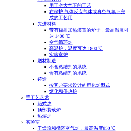
用于空大气下的工艺
在保护 气体反应气体或真空气氛下完
成的工艺用
先进材料
带有辐射加热装置的炉子，最高温度可
达 1400 ℃
空气循环炉
高温炉，温度可达 1800 ℃
实验室炉
增材制造
不含粘结剂的系统
含有粘结剂的系统
铸造
按客户要求设计的熔化炉型式
熔化和保热炉
手工艺艺术
箱式炉
顶部装载炉
热熔炉
实验室
干燥箱和循环空气炉，最高温度850 ℃