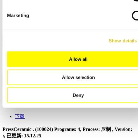
日本語
中文
Marketing
关闭
搜索
Show details
Sagemax
Allow all
返回制造商概述
筛选依据：
Allow selection
Deny
NexxZr_Glaze Spray , (100040)
Programs: 3, Process: 烧制 ,
Version: :, 已更新:
15.12.25
下载
PressCeramic , (100024)
Programs: 4, Process: 压制 , Version:
:, 已更新:
15.12.25