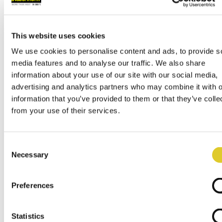
contact@nabertherm.de
仓库收货地址:
This website uses cookies
Dr.-Sasse-Straße 31,
28865 Lilienthal (Germany)
We use cookies to personalise content and ads, to provide s
国际经销
media features and to analyse our traffic. We also share
总部
information about your use of our site with our social media,
全球销售公司
advertising and analytics partners who may combine it with o
服务/备件
information that you’ve provided to them or that they’ve colle
陶艺类经销商
from your use of their services.
经销商登录
菜单
x
Consent
Necessary
Selection
English
Deutsch
Español
Preferences
Français
Italiano
Polski
русский
Statistics