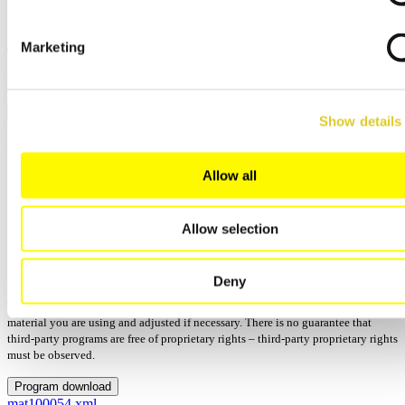
日本語
中文
Marketing
关闭
搜索
Show details
Vita VM 7
Allow all
Manufactor: Vita Zahnfabrik
Process: 烧制
已更新: 12/15/2025 - 14:13
Allow selection
版本:
Programs: 9
Deny
No guarantee for the correctness and completeness of the program parameters.
These should always be compared with the manufacturer's specifications for the
material you are using and adjusted if necessary. There is no guarantee that
third-party programs are free of proprietary rights – third-party proprietary rights
must be observed.
Program download
mat100054.xml