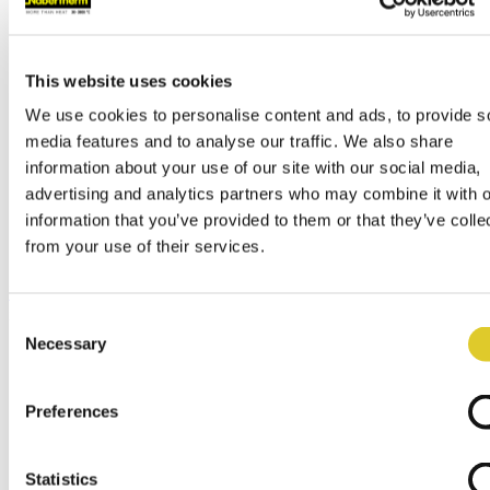
contact@nabertherm.de
仓库收货地址:
Dr.-Sasse-Straße 31,
This website uses cookies
28865 Lilienthal (Germany)
We use cookies to personalise content and ads, to provide s
国际经销
media features and to analyse our traffic. We also share
总部
information about your use of our site with our social media,
全球销售公司
advertising and analytics partners who may combine it with o
服务/备件
information that you’ve provided to them or that they’ve colle
陶艺类经销商
from your use of their services.
经销商登录
菜单
x
Consent
Necessary
Selection
English
Deutsch
Español
Français
Preferences
Italiano
Polski
русский
Statistics