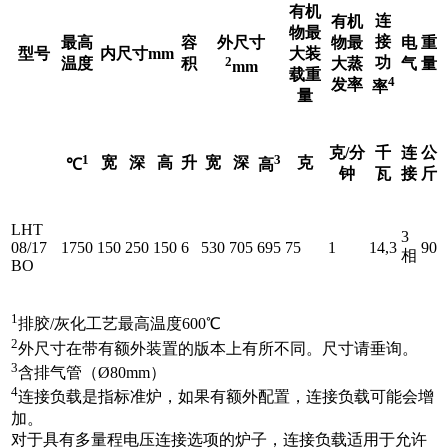
有机
连
有机
物最
接
最高
容
外尺寸
物最
电
重
型号
内尺寸mm
大装
2
功
温度
积
大蒸
气
量
mm
载重
4
发率
率
量
克/分
千
连
公
1
3
宽
深
高
升
宽
深
克
℃
高
钟
瓦
接
斤
LHT
3
08/17
1750
150
250
150
6
530
705
695
75
1
14,3
90
相
BO
1
排胶/灰化工艺最高温度600℃
2
外尺寸在带有额外装置的版本上有所不同。尺寸请垂询。
3
含排气管（Ø80mm）
4
连接负载是指标准炉，如果有额外配置，连接负载可能会增
加。
对于具有多量程电压连接选项的炉子，连接负载适用于允许