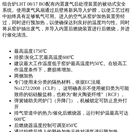
组合炉LHT 08/17 BO配有内置废气后处理装置的被动式安全
系统。使用废气风扇通过后壁将新风导入炉膛，以使工艺过程
中始终具有足够氧气可用。进入的空气从窑炉加热装置旁经
过，同时进行预加热，以便确保达到良好的温度均匀性。同时
将从窑炉抽出废气，并导入内置后燃烧装置进行后燃烧，并进
行催化清洗。
最高温度1750℃
排胶/灰化工艺最高温度600℃
建议最大工作温度低于窑炉最高温度约50℃。在较高工
作温度条件下，磨损将增加。
两侧加热
专门使用未分类的隔热材料，依据EC法规
No1272/2008（CLP）。这明确表示不使用被归类为可能
致癌的铝硅酸盐棉，也称为“耐火陶瓷纤维”（RCF）。
弹簧辅助关闭炉门（升降门），机械锁定可防止意外打
开
排气管道中的热力/催化后燃烧器，运行时炉温最高可达
600℃
后燃烧器温度控制可调至850℃
通过炉膛后墙上的额外加热元件对进气进行预加热