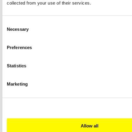
collected from your use of their services.
Consent
Necessary
Selection
Preferences
Statistics
Marketing
Allow all
箱式炉N(B) ..BO用于有机物蒸发率高的工艺，
或通过焚烧进