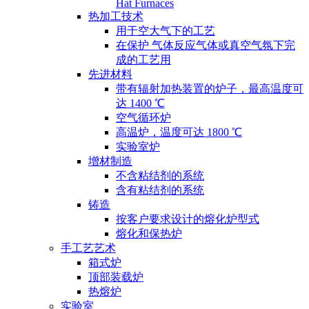
Hat Furnaces
热加工技术
用于空大气下的工艺
在保护 气体反应气体或真空气氛下完
成的工艺用
先进材料
带有辐射加热装置的炉子，最高温度可
达 1400 ℃
空气循环炉
高温炉，温度可达 1800 ℃
实验室炉
增材制造
不含粘结剂的系统
含有粘结剂的系统
铸造
按客户要求设计的熔化炉型式
熔化和保热炉
手工艺艺术
箱式炉
顶部装载炉
热熔炉
实验室