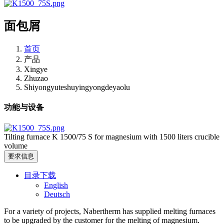
面包屑
首页
产品
Xingye
Zhuzao
Shiyongyuteshuyingyongdeyaolu
功能与设备
Tilting furnace K 1500/75 S for magnesium with 1500 liters crucible
volume
要求信息
目录下载
English
Deutsch
For a variety of projects, Nabertherm has supplied melting furnaces
to be upgraded by the customer for the melting of magnesium.