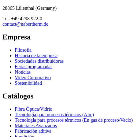
28865
Lilienthal
(
Germany
)
Tel.
+49 4298 922-0
contact@nabertherm.de
Empresa
Filosofía
Historia de la empresa
Sociedades distribuidoras
Ferias programadas
Noticias
Video Corporativo
Sostenibilidad
Catálogos
Fibra Óptica/Vidrio
Tecnología para procesos térmicos (Aire)
Tecnología para procesos térmicos (En gas de proceso/Vacío)
Materiales Avanzados
Fabricación aditiva
Fundición