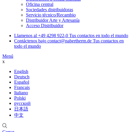
Oficina central
Sociedades distribuidoras
Servicio técnico/Recambio
Distribuidor Arte y Artesanía
Acceso Distribuidor
Llamenos al
+49 4298 922-0
Tus contactos en todo el mundo
Contáctenos bajo
contact@nabertherm.de
Tus contactos en
todo el mundo
Menú
x
English
Deutsch
Español
Français
Italiano
Polski
русский
日本語
中文
Cerrar