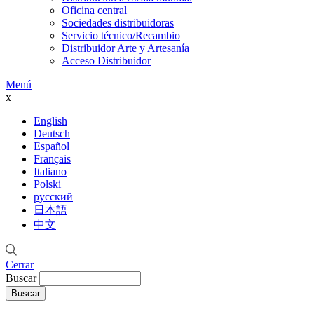
Oficina central
Sociedades distribuidoras
Servicio técnico/Recambio
Distribuidor Arte y Artesanía
Acceso Distribuidor
Menú
x
English
Deutsch
Español
Français
Italiano
Polski
русский
日本語
中文
Cerrar
Buscar