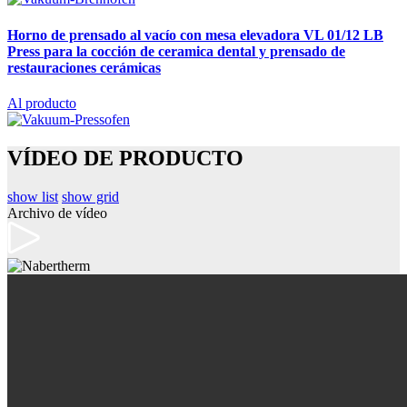
Horno de prensado al vacío con mesa elevadora VL 01/12 LB
Press
para la cocción de ceramica dental y prensado de
restauraciones cerámicas
Al producto
VÍDEO DE PRODUCTO
show list
show grid
Archivo de vídeo