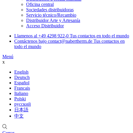
Oficina central
Sociedades distribuidoras
Servicio técnico/Recambio
Distribuidor Arte y Artesanía
Acceso Distribuidor
Llamenos al
+49 4298 922-0
Tus contactos en todo el mundo
Contáctenos bajo
contact@nabertherm.de
Tus contactos en
todo el mundo
Menú
x
English
Deutsch
Español
Français
Italiano
Polski
русский
日本語
中文
Cerrar