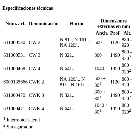
Especificaciones técnicas
Dimensiones
Núm. art.
Denominación
Horno
externas en mm
Anch.
Prof.
Alt.
N 81.., N 161..,
880 -
631000530
CW 2
500
1120
NA 120/..
920
880 -
631000531
CW 3
N 321..
800
1490
2
920
880 -
631000468
CW 4
N 641..
1040
1950
2
920
500 +
NA 120/.., N
880 -
6000135666
CWK 2
1120
1
81/.., N 161/..
920
80
800 +
880 -
631000470
CWK 3
N 321..
1490
1
2
80
920
1040 +
880 -
631000471
CWK 4
N 641..
1950
1
2
80
920
1
Interruptor lateral
2
Sin agarrador