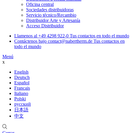
Oficina central
Sociedades distribuidoras
Servicio técnico/Recambio
Distribuidor Arte y Artesanía
Acceso Distribuidor
Llamenos al
+49 4298 922-0
Tus contactos en todo el mundo
Contáctenos bajo
contact@nabertherm.de
Tus contactos en
todo el mundo
Menú
x
English
Deutsch
Español
Français
Italiano
Polski
русский
日本語
中文
Cerrar