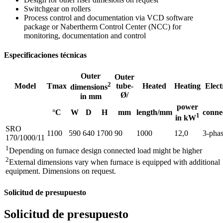
Switchgear on rollers
Process control and documentation via VCD software
package or Nabertherm Control Center (NCC) for
monitoring, documentation and control
Especificaciones técnicas
Outer
Outer
2
Model
Tmax
tube-
Heated
Heating
Elect
dimensions
Ø/
in mm
power
°C
W
D
H
mm
length/mm
conne
1
in kW
SRO
1100
590
640
1700
90
1000
12,0
3-pha
170/1000/11
1
Depending on furnace design connected load might be higher
2
External dimensions vary when furnace is equipped with additional
equipment. Dimensions on request.
Solicitud de presupuesto
Solicitud de presupuesto