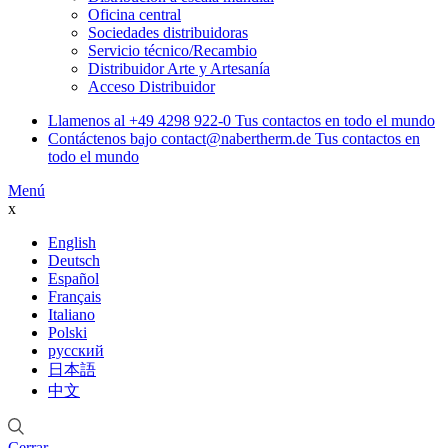
Oficina central
Sociedades distribuidoras
Servicio técnico/Recambio
Distribuidor Arte y Artesanía
Acceso Distribuidor
Llamenos al
+49 4298 922-0
Tus contactos en todo el mundo
Contáctenos bajo
contact@nabertherm.de
Tus contactos en
todo el mundo
Menú
x
English
Deutsch
Español
Français
Italiano
Polski
русский
日本語
中文
Cerrar