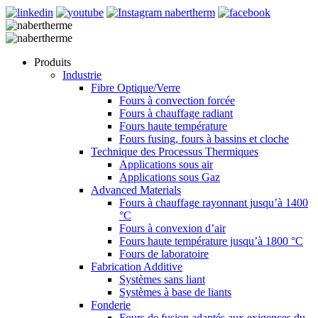
Produits
Industrie
Fibre Optique/Verre
Fours à convection forcée
Fours à chauffage radiant
Fours haute température
Fours fusing, fours à bassins et cloche
Technique des Processus Thermiques
Applications sous air
Applications sous Gaz
Advanced Materials
Fours à chauffage rayonnant jusqu’à 1400
°C
Fours à convexion d’air
Fours haute température jusqu’à 1800 °C
Fours de laboratoire
Fabrication Additive
Systèmes sans liant
Systèmes à base de liants
Fonderie
Fours de fusion adaptés aux exigences du