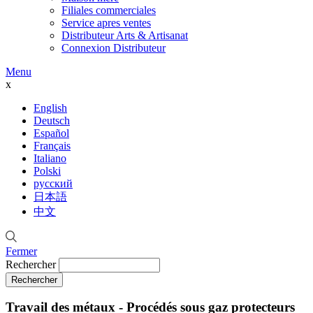
Filiales commerciales
Service apres ventes
Distributeur Arts & Artisanat
Connexion Distributeur
Menu
x
English
Deutsch
Español
Français
Italiano
Polski
русский
日本語
中文
Fermer
Rechercher
Travail des métaux - Procédés sous gaz protecteurs