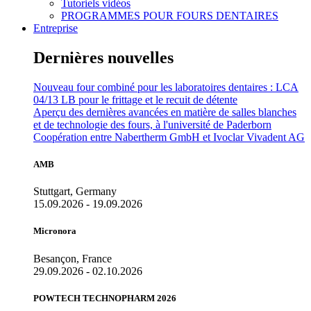
Tutoriels vidéos
PROGRAMMES POUR FOURS DENTAIRES
Entreprise
Dernières nouvelles
Nouveau four combiné pour les laboratoires dentaires : LCA
04/13 LB pour le frittage et le recuit de détente
Aperçu des dernières avancées en matière de salles blanches
et de technologie des fours, à l'université de Paderborn
Coopération entre Nabertherm GmbH et Ivoclar Vivadent AG
AMB
Stuttgart, Germany
15.09.2026 - 19.09.2026
Micronora
Besançon, France
29.09.2026 - 02.10.2026
POWTECH TECHNOPHARM 2026