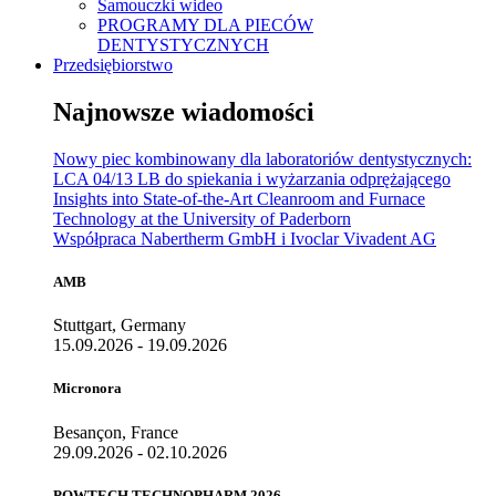
Samouczki wideo
PROGRAMY DLA PIECÓW
DENTYSTYCZNYCH
Przedsiębiorstwo
Najnowsze wiadomości
Nowy piec kombinowany dla laboratoriów dentystycznych:
LCA 04/13 LB do spiekania i wyżarzania odprężającego
Insights into State-of-the-Art Cleanroom and Furnace
Technology at the University of Paderborn
Współpraca Nabertherm GmbH i Ivoclar Vivadent AG
AMB
Stuttgart, Germany
15.09.2026 - 19.09.2026
Micronora
Besançon, France
29.09.2026 - 02.10.2026
POWTECH TECHNOPHARM 2026