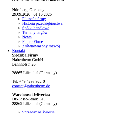
Nürnberg, Germany
29.09.2026 - 01.10.2026
Filozofia firmy
Historia przedsiębiorstwa
Spółki handlowe
Terminy targów
News
Film o Firme
Zrównoważony rozwój
Kontakt
Siedziba Firmy
Nabertherm GmbH
Bahnhofstr. 20
28865
Lilienthal
(
Germany
)
Tel.
+49 4298 922-0
contact@nabertherm.de
Warehouse Deliveries:
Dr.-Sasse-Straße 31,
28865 Lilienthal (Germany)
Sprzedaż na świecie