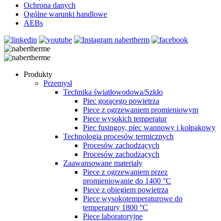
Ochrona danych
Ogólne warunki handlowe
AEBs
Produkty
Przemysł
Technika światłowodowa/Szkło
Piec gorącego powietrza
Piece z ogrzewaniem promieniowym
Piece wysokich temperatur
Piec fusingoy, piec wannowy i kołpakowy
Technologia procesów termicznych
Procesów zachodzących
Procesów zachodzących
Zaawansowane materiały
Piece z ogrzewaniem przez
promieniowanie do 1400 °C
Piece z obiegiem powietrza
Piece wysokotemperaturowe do
temperatury 1800 °C
Piece laboratoryjne