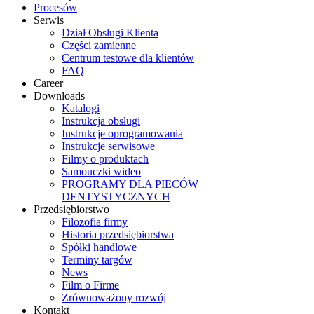
Procesów
Serwis
Dział Obsługi Klienta
Części zamienne
Centrum testowe dla klientów
FAQ
Career
Downloads
Katalogi
Instrukcja obsługi
Instrukcje oprogramowania
Instrukcje serwisowe
Filmy o produktach
Samouczki wideo
PROGRAMY DLA PIECÓW
DENTYSTYCZNYCH
Przedsiębiorstwo
Filozofia firmy
Historia przedsiębiorstwa
Spółki handlowe
Terminy targów
News
Film o Firme
Zrównoważony rozwój
Kontakt