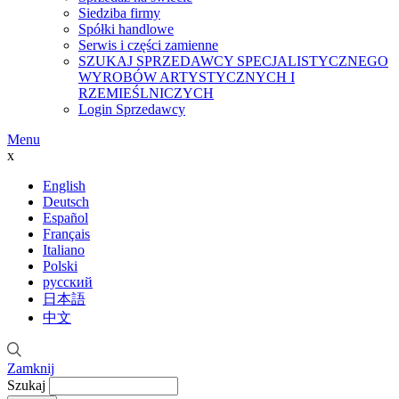
Siedziba firmy
Spółki handlowe
Serwis i części zamienne
SZUKAJ SPRZEDAWCY SPECJALISTYCZNEGO
WYROBÓW ARTYSTYCZNYCH I
RZEMIEŚLNICZYCH
Login Sprzedawcy
Menu
x
English
Deutsch
Español
Français
Italiano
Polski
русский
日本語
中文
Zamknij
Szukaj