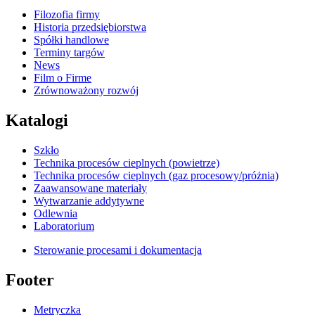
Filozofia firmy
Historia przedsiębiorstwa
Spółki handlowe
Terminy targów
News
Film o Firme
Zrównoważony rozwój
Katalogi
Szkło
Technika procesów cieplnych (powietrze)
Technika procesów cieplnych (gaz procesowy/próżnia)
Zaawansowane materiały
Wytwarzanie addytywne
Odlewnia
Laboratorium
Sterowanie procesami i dokumentacja
Footer
Metryczka