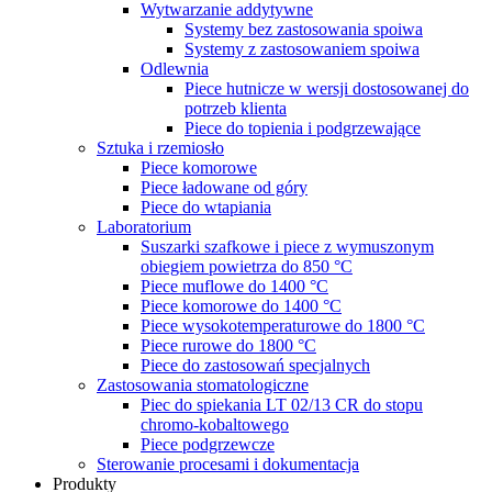
Wytwarzanie addytywne
Systemy bez zastosowania spoiwa
Systemy z zastosowaniem spoiwa
Odlewnia
Piece hutnicze w wersji dostosowanej do
potrzeb klienta
Piece do topienia i podgrzewające
Sztuka i rzemiosło
Piece komorowe
Piece ładowane od góry
Piece do wtapiania
Laboratorium
Suszarki szafkowe i piece z wymuszonym
obiegiem powietrza do 850 °C
Piece muflowe do 1400 °C
Piece komorowe do 1400 °C
Piece wysokotemperaturowe do 1800 °C
Piece rurowe do 1800 °C
Piece do zastosowań specjalnych
Zastosowania stomatologiczne
Piec do spiekania LT 02/13 CR do stopu
chromo-kobaltowego
Piece podgrzewcze
Sterowanie procesami i dokumentacja
Produkty