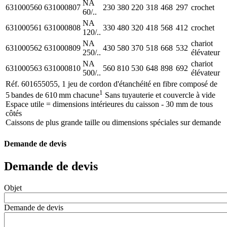
NA
631000560
631000807
230
380
220
318
468
297
crochet
60/..
NA
631000561
631000808
330
480
320
418
568
412
crochet
120/..
NA
chariot
631000562
631000809
430
580
370
518
668
532
250/..
élévateur
NA
chariot
631000563
631000810
560
810
530
648
898
692
500/..
élévateur
Réf. 601655055, 1 jeu de cordon d'étanchéité en fibre composé de
1
5 bandes de 610 mm chacune
Sans tuyauterie et couvercle à vide
Espace utile = dimensions intérieures du caisson - 30 mm de tous
côtés
Caissons de plus grande taille ou dimensions spéciales sur demande
Demande de devis
Demande de devis
Objet
Demande de devis