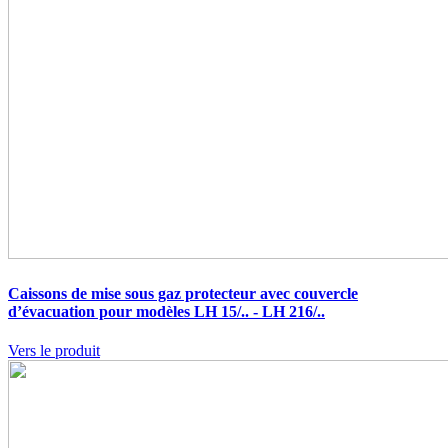
Caissons de mise sous gaz protecteur avec couvercle
d’évacuation pour modèles LH 15/.. - LH 216/..
Vers le produit