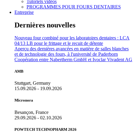
Tutoriels vidéos
PROGRAMMES POUR FOURS DENTAIRES
Entreprise
Dernières nouvelles
Nouveau four combiné pour les laboratoires dentaires : LCA
04/13 LB pour le frittage et le recuit de détente
Aperçu des dernières avancées en matière de salles blanches
et de technologie des fours, à l'université de Paderborn
Coopération entre Nabertherm GmbH et Ivoclar Vivadent AG
AMB
Stuttgart, Germany
15.09.2026 - 19.09.2026
Micronora
Besançon, France
29.09.2026 - 02.10.2026
POWTECH TECHNOPHARM 2026