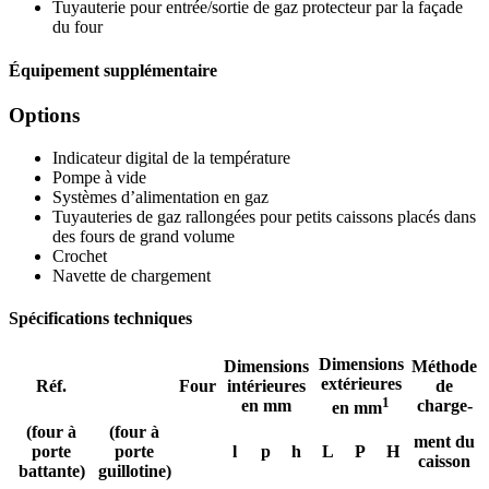
Tuyauterie pour entrée/sortie de gaz protecteur par la façade
du four
Équipement supplémentaire
Options
Indicateur digital de la température
Pompe à vide
Systèmes d’alimentation en gaz
Tuyauteries de gaz rallongées pour petits caissons placés dans
des fours de grand volume
Crochet
Navette de chargement
Spécifications techniques
Dimensions
Dimensions
Méthode
extérieures
Réf.
Four
intérieures
de
1
en mm
charge-
en mm
(four à
(four à
ment du
porte
porte
l
p
h
L
P
H
caisson
battante)
guillotine)