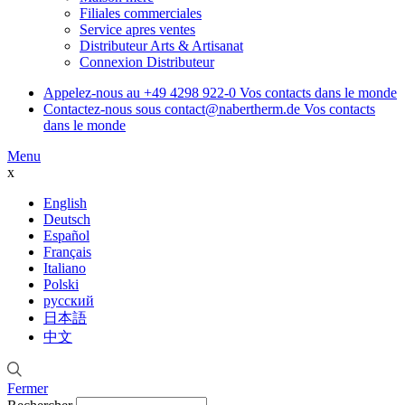
Filiales commerciales
Service apres ventes
Distributeur Arts & Artisanat
Connexion Distributeur
Appelez-nous au
+49 4298 922-0
Vos contacts dans le monde
Contactez-nous sous
contact@nabertherm.de
Vos contacts
dans le monde
Menu
x
English
Deutsch
Español
Français
Italiano
Polski
русский
日本語
中文
Fermer