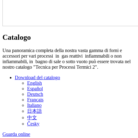
Catalogo
Una panoramica completa della nostra vasta gamma di forni e
accessori per vari processi in gas reattivi infiammabili o non
infiammabili, in bagno di sale o sotto vuoto può essere trovata nel
nostro catalogo "Tecnica per Processi Termici 2".
Download del catalogo
English
Español
Deutsch
Français
Italiano
日本語
中文
Česky
Guarda online