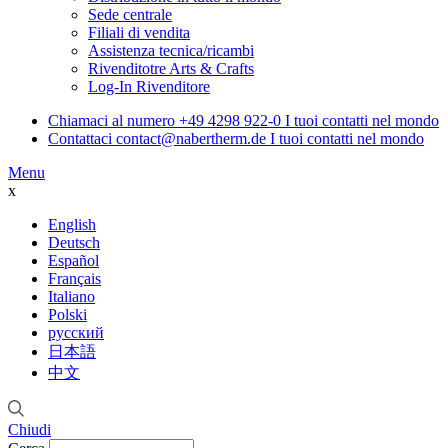
Sede centrale
Filiali di vendita
Assistenza tecnica/ricambi
Rivenditotre Arts & Crafts
Log-In Rivenditore
Chiamaci al numero
+49 4298 922-0
I tuoi contatti nel mondo
Contattaci
contact@nabertherm.de
I tuoi contatti nel mondo
Menu
x
English
Deutsch
Español
Français
Italiano
Polski
русский
日本語
中文
Chiudi