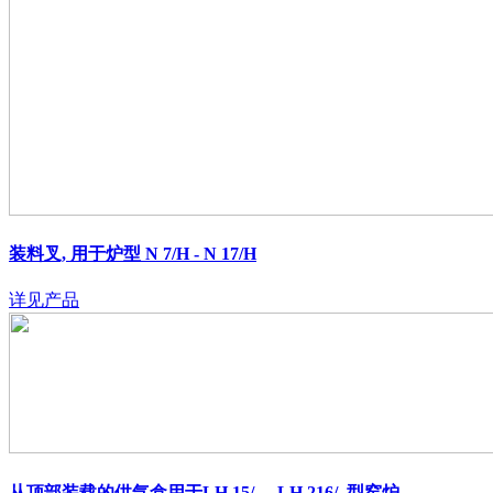
装料叉, 用于炉型 N 7/H - N 17/H
详见产品
从顶部装载的供气盒用于LH 15/.. - LH 216/..型窑炉