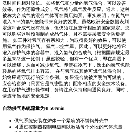
洗时间也相对较长。 如将氮气和少量的氢气混合，可以改善
效果。作为还原性成分，氢气将与氧气发生反应。通常，这种
被称为合成气的混合气体可在商店购买。事实表明，在氮气中
混入 5 %的氢气便能带来良好的效果。虽然欧洲安全数据表判
定这种合成气没有危险，但仍须注意遵守相应的国家规定。您
可以购买这种预混制的成品气体。且不需要采取安全防爆措
施。 如工件对氢气存有亲和力，为取得良好的效果，可以使
用氩气作为保护气。 氩气比空气重。因此，可以更好地将它
灌入保护气体的容器中。混入氢气的合成气（根据国家规定最
多至98/2 这一比例 ）虽然较轻，但有一个优点，即在高温下
可以燃烧，从而可减少氧气。即使在冷态下，逸出的氢气也能
轻易的将氧气排出容器。 在与氢气或其他可燃气体混合时，
始终应遵守现行的安全条例。 如果混合物被声明为可燃的，
应会给窑炉（只要它是气密型的）配备相应的安全技术装备。
在用保护气进行操作时，务请注意保持房间通风良好。同时，
请遵守当地的安全规定。
自动供气系统流量为4l-50l/min
供气系统安装在炉体一个紧凑的不锈钢外壳中
可通过控制器控制电磁阀以激活每个分段的气体流量，