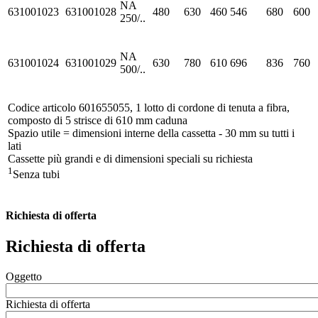
NA
631001023
631001028
480
630
460
546
680
600
250/..
NA
631001024
631001029
630
780
610
696
836
760
500/..
Codice articolo 601655055, 1 lotto di cordone di tenuta a fibra,
composto di 5 strisce di 610 mm caduna
Spazio utile = dimensioni interne della cassetta - 30 mm su tutti i
lati
Cassette più grandi e di dimensioni speciali su richiesta
1
Senza tubi
Richiesta di offerta
Richiesta di offerta
Oggetto
Richiesta di offerta