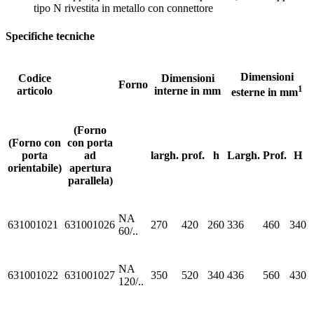
tipo N rivestita in metallo con connettore
Specifiche tecniche
Dimensioni
Codice
Dimensioni
Forno
1
articolo
interne in mm
esterne in mm
(Forno
(Forno con
con porta
porta
ad
largh.
prof.
h
Largh.
Prof.
H
orientabile)
apertura
parallela)
NA
631001021
631001026
270
420
260
336
460
340
60/..
NA
631001022
631001027
350
520
340
436
560
430
120/..