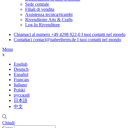
Sede centrale
Filiali di vendita
Assistenza tecnica/ricambi
Rivenditotre Arts & Crafts
Log-In Rivenditore
Chiamaci al numero
+49 4298 922-0
I tuoi contatti nel mondo
Contattaci
contact@nabertherm.de
I tuoi contatti nel mondo
Menu
x
English
Deutsch
Español
Français
Italiano
Polski
русский
日本語
中文
Chiudi