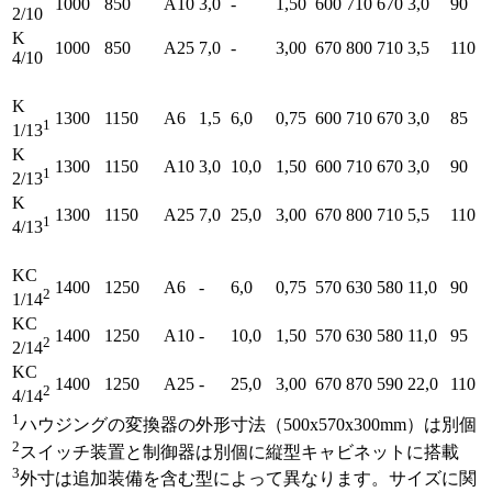
1000
850
A10
3,0
-
1,50
600
710
670
3,0
90
2/10
K
1000
850
A25
7,0
-
3,00
670
800
710
3,5
110
4/10
K
1300
1150
A6
1,5
6,0
0,75
600
710
670
3,0
85
1
1/13
K
1300
1150
A10
3,0
10,0
1,50
600
710
670
3,0
90
1
2/13
K
1300
1150
A25
7,0
25,0
3,00
670
800
710
5,5
110
1
4/13
KC
1400
1250
A6
-
6,0
0,75
570
630
580
11,0
90
2
1/14
KC
1400
1250
A10
-
10,0
1,50
570
630
580
11,0
95
2
2/14
KC
1400
1250
A25
-
25,0
3,00
670
870
590
22,0
110
2
4/14
1
ハウジングの変換器の外形寸法（500x570x300mm）は別個
2
スイッチ装置と制御器は別個に縦型キャビネットに搭載
3
外寸は追加装備を含む型によって異なります。サイズに関