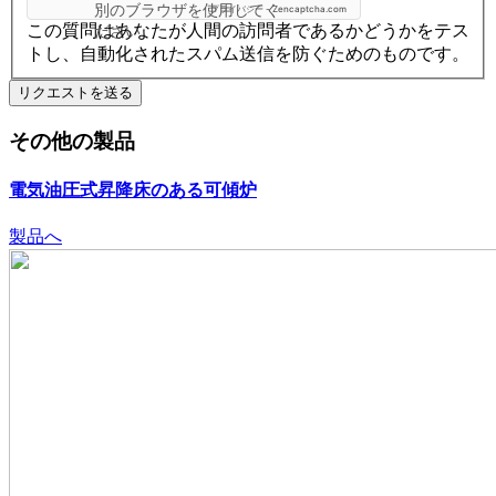
別のブラウザを使用してく
プライバシー
-
Zencaptcha.com
この質問はあなたが人間の訪問者であるかどうかをテス
ださい
トし、自動化されたスパム送信を防ぐためのものです。
その他の製品
電気油圧式昇降床のある可傾炉
製品へ