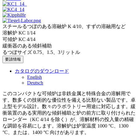
スチールるつぼのある溶融炉 K 4/10、すずの溶融用など
溶解炉 KC 1/14
可傾炉 KC 4/14
緩衝器のある傾斜補助
るつぼサイズ 0.75、1.5、3リットル
要請情報
カタログのダウンロード
English
Deutsch
このコンパクトな可傾炉は非鉄金属と特殊合金の溶解用で
す。数多くの技術的な優位性を備える比類ない製品です。卓
上型モデル設計。数々のラボラトリー用途に対応します。緩
衝装置のある実用的な傾斜補助と炉の前方に取り付けられた
ローンダー（KC 4/14 を除く）が、溶解材料の投入量の精確
な調節を容易にします。溶解炉は炉室温度 1000 °C、1300
°C、または、1400 °C 向けがあります。