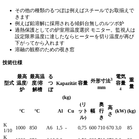
その他の種類のるつぼは例えばスチールでお取揃えで
きます
例えば鉛溶解に採用される傾斜台無しのルツボ炉
過熱保護としての炉室用温度選択 モニター。監視人は
設定限界温度に達したならヒーターを切り温度が再び
下がってから入れます
溶融の観察のための覗き窓
技術仕様
最高
最高温
る
電気
3
重
外形寸法
型式
温度/
度/溶
つ
容量
容量
Kapazität
量
mm
4
炉
解槽
ぼ
(kg)
(リ
奥
高
°C
°C
Al
Cu
ット
幅
行
(kW)
(kg)
さ
ル)
き
K
1000
850
A6
1,5
-
0,75
600
710
670
3,0
85
1/10
K