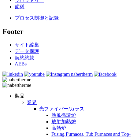
ラボラトリー
歯科
プロセス制御と記録
Footer
サイト編集
データ保護
契約約款
AEBs
製品
業界
光ファイバー/ガラス
熱風循環炉
放射加熱炉
高熱炉
Fusing Furnaces, Tub Furnaces and Top-