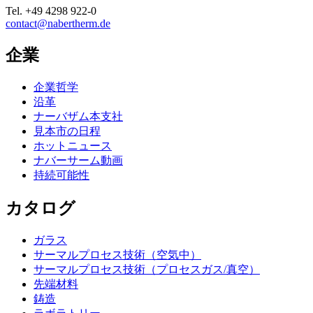
Tel.
+49 4298 922-0
contact@nabertherm.de
企業
企業哲学
沿革
ナーバザム本支社
見本市の日程
ホットニュース
ナバーサーム動画
持続可能性
カタログ
ガラス
サーマルプロセス技術（空気中）
サーマルプロセス技術（プロセスガス/真空）
先端材料
鋳造