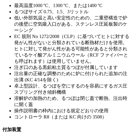
最高温度1000 °C、1300 °C、または1400 °C
るつぼサイズ 0.75、1.5、3リットル
低い外部気温と高い安定性のための、二重壁構造で炉
の後壁に空気吸入口がある、ステンレス圧延板製のケ
ーシング
EC 規則 No 1272/2008（CLP）に基づいてヒトに対する
発がん性がないと分類されている断熱材だけを使用。
ヒトに対して発がん性がある可能性があると分類され
ているケイ酸アルミニウムウール（RCF ファイバーと
も呼ばれます）は使用していません。
注ぎ口のある黒鉛粘土質るつぼが付属しています
注出量の正確な調整のために炉に付けられた追加の注
出溝 (KC 4/14を除く)
卓上型設計、るつぼを空にするのを容易にするガス圧
スプリング付き傾斜機構
溶解炉の加熱のため、るつぼは閉じ蓋で断熱、注出時
に開く蓋
操作説明書の枠内における規定どおりの使用
コントローラ R8（または KC 向けの 3508）
付加装置