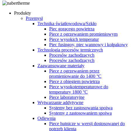
Produkty
Przemysł
Technika światłowodowa/Szkło
Piec gorącego powietrza
Piece z ogrzewaniem promieniowym
Piece wysokich temperatur
Piec fusingoy, piec wannowy i kołpakowy
Technologia procesów termicznych
Procesów zachodzących
Procesów zachodzących
Zaawansowane materiały
Piece z ogrzewaniem przez
promieniowanie do 1400 °C
Piece z obiegiem powietrza
Piece wysokotemperaturowe do
temperatury 1800 °C
Piece laboratoryjne
Wytwarzanie addytywne
Systemy bez zastosowania spoiwa
Systemy z zastosowaniem spoiwa
Odlewnia
Piece hutnicze w wersji dostosowanej do
potrzeb klienta