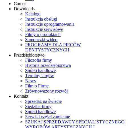
Career
Downloads
Katalogi
Instrukcja obsługi
Instrukcje oprogramowania
Instrukcje serwisowe
Filmy o produktach
Samouczki wideo
PROGRAMY DLA PIECÓW
DENTYSTYCZNYCH
Przedsiębiorstwo
Filozofia firmy
Historia przedsiębiorstwa
Spółki handlowe
Terminy targów
News
Film o Firme
Zrównoważony rozwój
Kontakt
Sprzedaż na świecie
Siedziba firmy
Spółki handlowe
Serwis i części zamienne
SZUKAJ SPRZEDAWCY SPECJALISTYCZNEGO
WYROBÓW ARTYSTYCZNYCH I