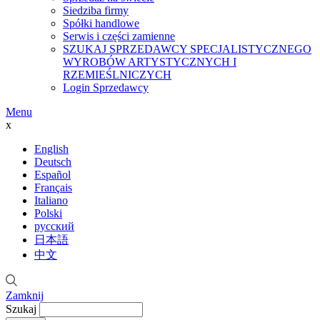
Siedziba firmy
Spółki handlowe
Serwis i części zamienne
SZUKAJ SPRZEDAWCY SPECJALISTYCZNEGO
WYROBÓW ARTYSTYCZNYCH I
RZEMIEŚLNICZYCH
Login Sprzedawcy
Menu
x
English
Deutsch
Español
Français
Italiano
Polski
русский
日本語
中文
Zamknij
Szukaj