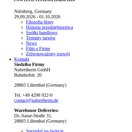
Nürnberg, Germany
29.09.2026 - 01.10.2026
Filozofia firmy
Historia przedsiębiorstwa
Spółki handlowe
Terminy targów
News
Film o Firme
Zrównoważony rozwój
Kontakt
Siedziba Firmy
Nabertherm GmbH
Bahnhofstr. 20
28865
Lilienthal
(
Germany
)
Tel.
+49 4298 922-0
contact@nabertherm.de
Warehouse Deliveries:
Dr.-Sasse-Straße 31,
28865 Lilienthal (Germany)
Sprzedaż na świecie