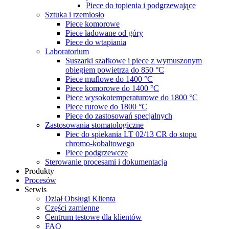
Piece do topienia i podgrzewające
Sztuka i rzemiosło
Piece komorowe
Piece ładowane od góry
Piece do wtapiania
Laboratorium
Suszarki szafkowe i piece z wymuszonym
obiegiem powietrza do 850 °C
Piece muflowe do 1400 °C
Piece komorowe do 1400 °C
Piece wysokotemperaturowe do 1800 °C
Piece rurowe do 1800 °C
Piece do zastosowań specjalnych
Zastosowania stomatologiczne
Piec do spiekania LT 02/13 CR do stopu
chromo-kobaltowego
Piece podgrzewcze
Sterowanie procesami i dokumentacja
Produkty
Procesów
Serwis
Dział Obsługi Klienta
Części zamienne
Centrum testowe dla klientów
FAQ