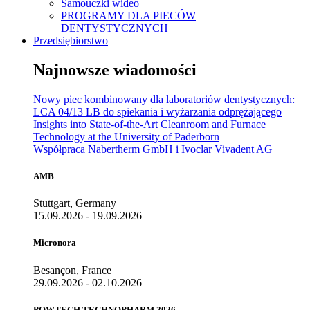
Samouczki wideo
PROGRAMY DLA PIECÓW
DENTYSTYCZNYCH
Przedsiębiorstwo
Najnowsze wiadomości
Nowy piec kombinowany dla laboratoriów dentystycznych:
LCA 04/13 LB do spiekania i wyżarzania odprężającego
Insights into State-of-the-Art Cleanroom and Furnace
Technology at the University of Paderborn
Współpraca Nabertherm GmbH i Ivoclar Vivadent AG
AMB
Stuttgart, Germany
15.09.2026 - 19.09.2026
Micronora
Besançon, France
29.09.2026 - 02.10.2026
POWTECH TECHNOPHARM 2026