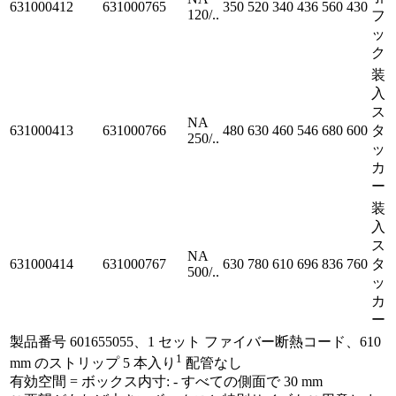
631000412
631000765
350
520
340
436
560
430
120/..
フ
ッ
ク
装
入
ス
NA
631000413
631000766
480
630
460
546
680
600
タ
250/..
ッ
カ
ー
装
入
ス
NA
631000414
631000767
630
780
610
696
836
760
タ
500/..
ッ
カ
ー
製品番号 601655055、1 セット ファイバー断熱コード、610
1
mm のストリップ 5 本入り
配管なし
有効空間 = ボックス内寸: - すべての側面で 30 mm