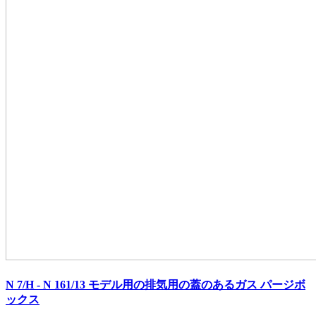
N 7/H - N 161/13 モデル用の排気用の蓋のあるガス パージボ
ックス