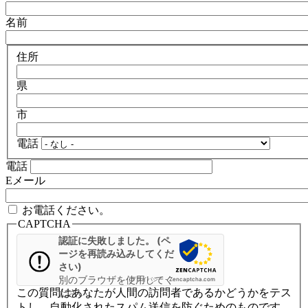
名前
住所
県
市
電話
電話
Eメール
お電話ください。
CAPTCHA
認証に失敗しました。 (ペ
ージを再読み込みしてくだ
さい)
別のブラウザを使用してく
プライバシー
-
Zencaptcha.com
この質問はあなたが人間の訪問者であるかどうかをテス
ださい
トし、自動化されたスパム送信を防ぐためのものです。