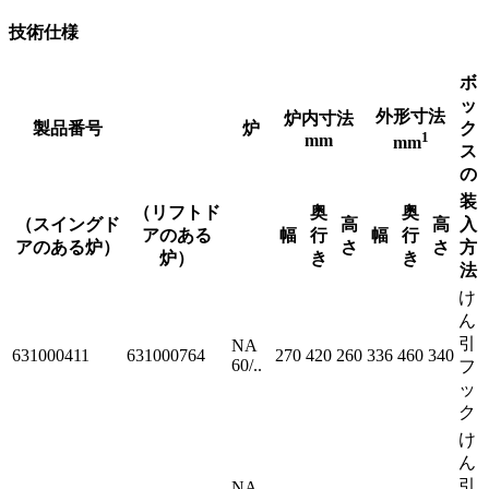
技術仕様
ボ
ッ
外形寸法
炉内寸法
製品番号
炉
ク
1
mm
mm
ス
の
装
（リフトド
奥
奥
（スイングド
高
高
入
アのある
幅
行
幅
行
アのある炉）
さ
さ
方
炉）
き
き
法
け
ん
引
NA
631000411
631000764
270
420
260
336
460
340
60/..
フ
ッ
ク
け
ん
引
NA