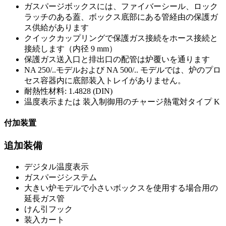
ガスパージボックスには、ファイバーシール、ロック
ラッチのある蓋、ボックス底部にある管経由の保護ガ
ス供給があります
クイックカップリングで保護ガス接続をホース接続と
接続します（内径 9 mm）
保護ガス送入口と排出口の配管は炉覆いを通ります
NA 250/..モデルおよび NA 500/.. モデルでは、炉のプロ
セス容器内に底部装入トレイがありません。
耐熱性材料: 1.4828 (DIN)
温度表示または 装入制御用のチャージ熱電対タイプ K
付加装置
追加装備
デジタル温度表示
ガスパージシステム
大きい炉モデルで小さいボックスを使用する場合用の
延長ガス管
けん引フック
装入カート