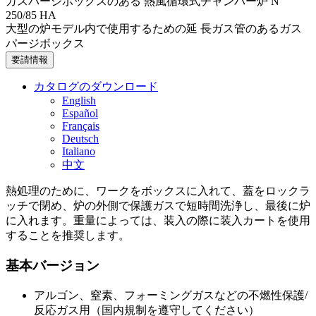
ガスパージボックスのある 熱風循環式チャンバー炉 N
250/85 HA
大型の炉モデル内で使用するための延 長ガス管のあるガス
パージボックス
要請情報
カタログのダウンロード
English
Español
Français
Deutsch
Italiano
中文
熱処理のために、ワークをボックスに入れて、蓋をロックラ
ッチで閉め、炉の外側で保護ガスで短時間洗浄し、最後に炉
に入れます。重量によっては、装入の際に装入カートを使用
することを推奨します。
基本バージョン
アルゴン、窒素、フォーミングガスなどの不燃性保護/
反応ガス用（国内規制を遵守してください）