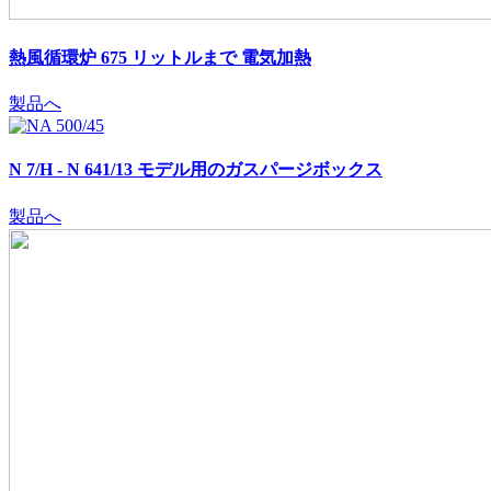
熱風循環炉 675 リットルまで
電気加熱
製品へ
N 7/H - N 641/13 モデル用のガスパージボックス
製品へ