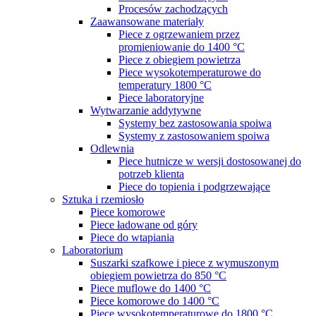
Procesów zachodzących
Zaawansowane materiały
Piece z ogrzewaniem przez
promieniowanie do 1400 °C
Piece z obiegiem powietrza
Piece wysokotemperaturowe do
temperatury 1800 °C
Piece laboratoryjne
Wytwarzanie addytywne
Systemy bez zastosowania spoiwa
Systemy z zastosowaniem spoiwa
Odlewnia
Piece hutnicze w wersji dostosowanej do
potrzeb klienta
Piece do topienia i podgrzewające
Sztuka i rzemiosło
Piece komorowe
Piece ładowane od góry
Piece do wtapiania
Laboratorium
Suszarki szafkowe i piece z wymuszonym
obiegiem powietrza do 850 °C
Piece muflowe do 1400 °C
Piece komorowe do 1400 °C
Piece wysokotemperaturowe do 1800 °C