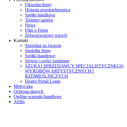
Filozofia firmy
Historia przedsiębiorstwa
Spółki handlowe
Terminy targów
News
Film o Firme
Zrównoważony rozwój
Kontakt
Sprzedaż na świecie
Siedziba firmy
Spółki handlowe
Serwis i części zamienne
SZUKAJ SPRZEDAWCY SPECJALISTYCZNEGO
WYROBÓW ARTYSTYCZNYCH I
RZEMIEŚLNICZYCH
Dealer Portal Login
Metryczka
Ochrona danych
Ogólne warunki handlowe
AEBs