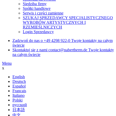
Siedziba firmy
Spółki handlowe
Serwis i części zamienne
SZUKAJ SPRZEDAWCY SPECJALISTYCZNEGO
WYROBÓW ARTYSTYCZNYCH I
RZEMIEŚLNICZYCH
Login Sprzedawcy
Zadzwoń do nas o
+49 4298 922-0
Twoje kontakty na całym
świecie
Skontaktuj się z nami
contact@nabertherm.de
Twoje kontakty
na całym świecie
Menu
x
English
Deutsch
Español
Français
Italiano
Polski
русский
日本語
中文