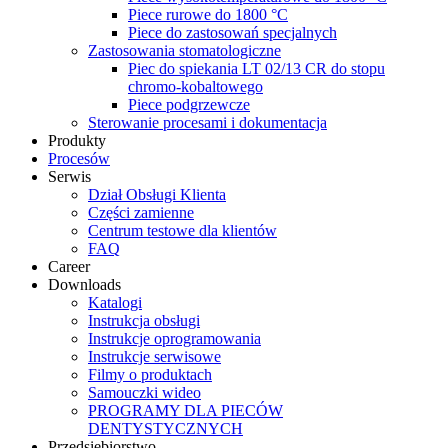
Piece rurowe do 1800 °C
Piece do zastosowań specjalnych
Zastosowania stomatologiczne
Piec do spiekania LT 02/13 CR do stopu
chromo-kobaltowego
Piece podgrzewcze
Sterowanie procesami i dokumentacja
Produkty
Procesów
Serwis
Dział Obsługi Klienta
Części zamienne
Centrum testowe dla klientów
FAQ
Career
Downloads
Katalogi
Instrukcja obsługi
Instrukcje oprogramowania
Instrukcje serwisowe
Filmy o produktach
Samouczki wideo
PROGRAMY DLA PIECÓW
DENTYSTYCZNYCH
Przedsiębiorstwo