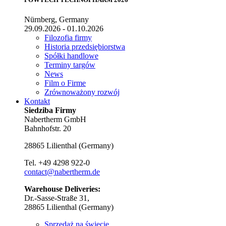
Nürnberg, Germany
29.09.2026 - 01.10.2026
Filozofia firmy
Historia przedsiębiorstwa
Spółki handlowe
Terminy targów
News
Film o Firme
Zrównoważony rozwój
Kontakt
Siedziba Firmy
Nabertherm GmbH
Bahnhofstr. 20
28865
Lilienthal
(
Germany
)
Tel.
+49 4298 922-0
contact@nabertherm.de
Warehouse Deliveries:
Dr.-Sasse-Straße 31,
28865 Lilienthal (Germany)
Sprzedaż na świecie