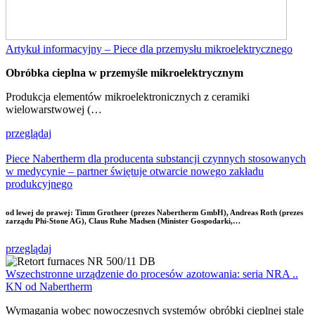
Artykuł informacyjny – Piece dla przemysłu mikroelektrycznego
Obróbka cieplna w przemyśle mikroelektrycznym
Produkcja elementów mikroelektronicznych z ceramiki
wielowarstwowej (…
przeglądaj
Piece Nabertherm dla producenta substancji czynnych stosowanych
w medycynie – partner świętuje otwarcie nowego zakładu
produkcyjnego
od lewej do prawej: Timm Grotheer (prezes Nabertherm GmbH), Andreas Roth (prezes
zarządu Phi-Stone AG), Claus Ruhe Madsen (Minister Gospodarki,…
przeglądaj
Wszechstronne urządzenie do procesów azotowania: seria NRA ..
KN od Nabertherm
Wymagania wobec nowoczesnych systemów obróbki cieplnej stale