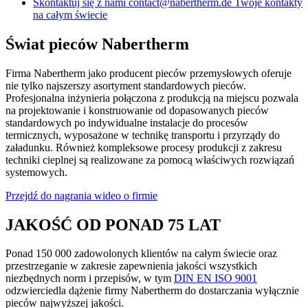
Skontaktuj się z nami
contact@nabertherm.de
Twoje kontakty
na całym świecie
Świat pieców Nabertherm
Firma Nabertherm jako producent pieców przemysłowych oferuje
nie tylko najszerszy asortyment standardowych pieców.
Profesjonalna inżynieria połączona z produkcją na miejscu pozwala
na projektowanie i konstruowanie od dopasowanych pieców
standardowych po indywidualne instalacje do procesów
termicznych, wyposażone w technikę transportu i przyrządy do
załadunku. Również kompleksowe procesy produkcji z zakresu
techniki cieplnej są realizowane za pomocą właściwych rozwiązań
systemowych.
Przejdź do nagrania wideo o firmie
JAKOŚĆ OD PONAD 75 LAT
Ponad 150 000 zadowolonych klientów na całym świecie oraz
przestrzeganie w zakresie zapewnienia jakości wszystkich
niezbędnych norm i przepisów, w tym
DIN EN ISO 9001
odzwierciedla dążenie firmy Nabertherm do dostarczania wyłącznie
pieców najwyższej jakości.