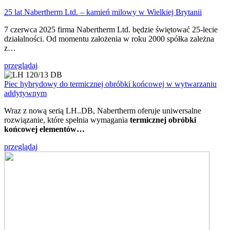
25 lat Nabertherm Ltd. – kamień milowy w Wielkiej Brytanii
7 czerwca 2025 firma Nabertherm Ltd. będzie świętować 25-lecie
działalności. Od momentu założenia w roku 2000 spółka zależna
z…
przeglądaj
Piec hybrydowy do termicznej obróbki końcowej w wytwarzaniu
addytywnym
Wraz z nową serią LH..DB, Nabertherm oferuje uniwersalne
rozwiązanie, które spełnia wymagania
termicznej obróbki
końcowej elementów…
przeglądaj