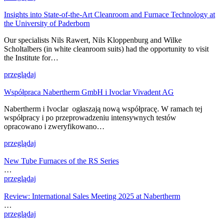
Insights into State-of-the-Art Cleanroom and Furnace Technology at
the University of Paderborn
Our specialists Nils Rawert, Nils Kloppenburg and Wilke
Scholtalbers (in white cleanroom suits) had the opportunity to visit
the Institute for…
przeglądaj
Współpraca Nabertherm GmbH i Ivoclar Vivadent AG
Nabertherm i Ivoclar ogłaszają nową współpracę. W ramach tej
współpracy i po przeprowadzeniu intensywnych testów
opracowano i zweryfikowano…
przeglądaj
New Tube Furnaces of the RS Series
…
przeglądaj
Review: International Sales Meeting 2025 at Nabertherm
…
przeglądaj