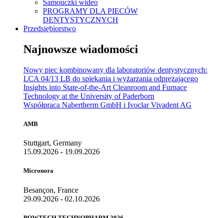
Samouczki wideo
PROGRAMY DLA PIECÓW
DENTYSTYCZNYCH
Przedsiębiorstwo
Najnowsze wiadomości
Nowy piec kombinowany dla laboratoriów dentystycznych:
LCA 04/13 LB do spiekania i wyżarzania odprężającego
Insights into State-of-the-Art Cleanroom and Furnace
Technology at the University of Paderborn
Współpraca Nabertherm GmbH i Ivoclar Vivadent AG
AMB
Stuttgart, Germany
15.09.2026 - 19.09.2026
Micronora
Besançon, France
29.09.2026 - 02.10.2026
POWTECH TECHNOPHARM 2026