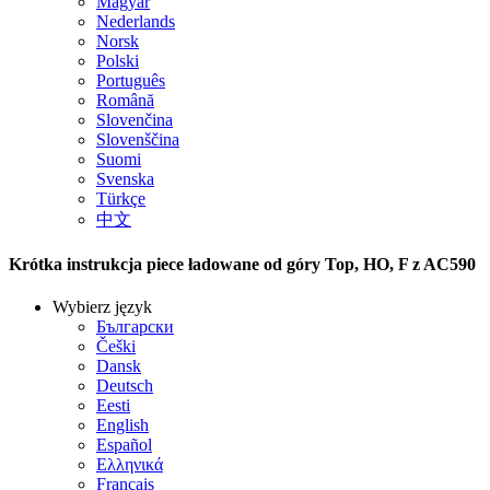
Magyar
Nederlands
Norsk
Polski
Português
Română
Slovenčina
Slovenščina
Suomi
Svenska
Türkçe
中文
Krótka instrukcja piece ładowane od góry Top, HO, F z AC590
Wybierz język
Български
Češki
Dansk
Deutsch
Eesti
English
Español
Ελληνικά
Français