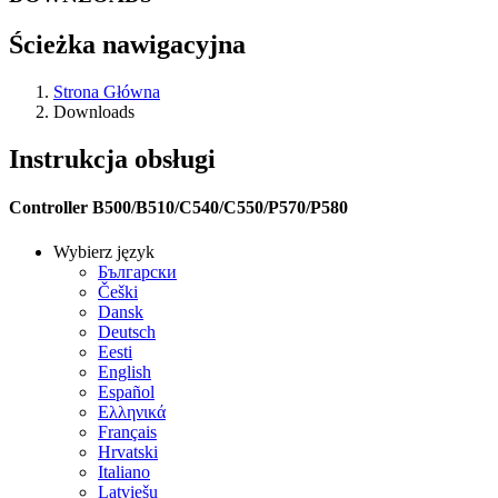
Ścieżka nawigacyjna
Strona Główna
Downloads
Instrukcja obsługi
Controller B500/B510/C540/C550/P570/P580
Wybierz język
Български
Češki
Dansk
Deutsch
Eesti
English
Español
Ελληνικά
Français
Hrvatski
Italiano
Latviešu