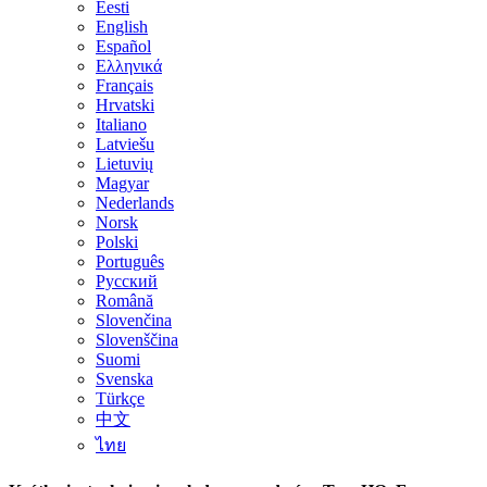
Eesti
English
Español
Ελληνικά
Français
Hrvatski
Italiano
Latviešu
Lietuvių
Magyar
Nederlands
Norsk
Polski
Português
Русский
Română
Slovenčina
Slovenščina
Suomi
Svenska
Türkçe
中文
ไทย