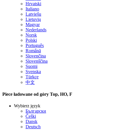
Hrvatski
Italiano
Latviešu
Lietuvių
Magyar
Nederlands
Norsk
Polski
Português
Română
Slovenčina
Slovenščina
Suomi
Svenska
Türkçe
中文
Piece ładowane od góry Top, HO, F
Wybierz język
Български
Češki
Dansk
Deutsch