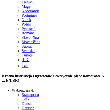
Lietuvių
Magyar
Nederlands
Português
Norsk
Polski
Русский
Română
Slovenčina
Slovenščina
Suomi
Svenska
Türkçe
中文
ไทย
Krótka instrukcja Ogrzewane elektrycznie piece komorowe N
... E(L)(R)
Wybierz język
Български
Češki
Dansk
Deutsch