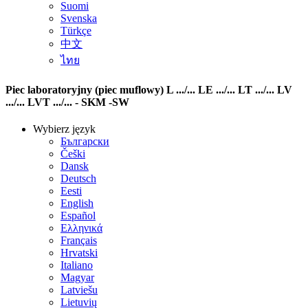
Suomi
Svenska
Türkçe
中文
ไทย
Piec laboratoryjny (piec muflowy) L .../... LE .../... LT .../... LV
.../... LVT .../... - SKM -SW
Wybierz język
Български
Češki
Dansk
Deutsch
Eesti
English
Español
Ελληνικά
Français
Hrvatski
Italiano
Magyar
Latviešu
Lietuvių