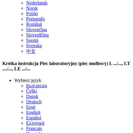
Nederlands
Norsk
Polski
Português
Română
Slovenčina
Slovenščina
Suomi
Svenska
中文
Krótka instrukcja Piec laboratoryjny (piec muflowy) L .../..., LT
..../..., LE .../...
Wybierz język
Български
Češki
Dansk
Deutsch
Eesti
English
Español
Ελληνικά
Français