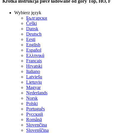
Krótka instrukcja piece ładowane od góry Top, HO, F
Wybierz język
Български
Češki
Dansk
Deutsch
Eesti
English
Español
Ελληνικά
Français
Hrvatski
Italiano
Latviešu
Lietuvių
Magyar
Nederlands
Norsk
Polski
Português
Русский
Română
Slovenčina
Slovenščina