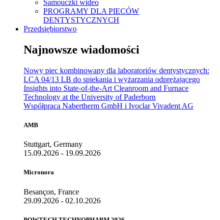
Samouczki wideo
PROGRAMY DLA PIECÓW
DENTYSTYCZNYCH
Przedsiębiorstwo
Najnowsze wiadomości
Nowy piec kombinowany dla laboratoriów dentystycznych:
LCA 04/13 LB do spiekania i wyżarzania odprężającego
Insights into State-of-the-Art Cleanroom and Furnace
Technology at the University of Paderborn
Współpraca Nabertherm GmbH i Ivoclar Vivadent AG
AMB
Stuttgart, Germany
15.09.2026 - 19.09.2026
Micronora
Besançon, France
29.09.2026 - 02.10.2026
POWTECH TECHNOPHARM 2026