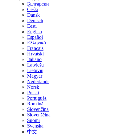
Български
Češki
Dansk
Deutsch
Eesti
English
Español
Ελληνικά
Français
Hrvatski
Italiano
Latviešu
Lietuvių
Magyar
Nederlands
Norsk
Polski
Português
Română
Slovenčina
Slovenščina
Suomi
Svenska
中文