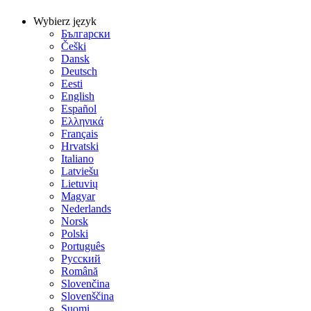
Wybierz język
Български
Češki
Dansk
Deutsch
Eesti
English
Español
Ελληνικά
Français
Hrvatski
Italiano
Latviešu
Lietuvių
Magyar
Nederlands
Norsk
Polski
Português
Русский
Română
Slovenčina
Slovenščina
Suomi