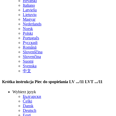
Hrvatski
Italiano
Latviešu
Lietuvių
Magyar
Nederlands
Norsk
Polski
Português
Русский
Română
Slovenščina
Slovenčina
Suomi
Svenska
中文
Krótka instrukcja Piec do spopielania LV .../11 LVT .../11
Wybierz język
Български
Češki
Dansk
Deutsch
Eesti