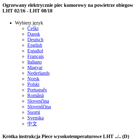
Ogrzewany elektrycznie piec komorowy na powietrze obiegow
LHT 02/16 - LHT 08/18
Wybierz język
Češki
Dansk
Deutsch
English
Español
Français
Italiano
Magyar
Nederlands
Norsk
Polski
Português
Română
Slovenčina
Slovenščina
Suomi
Svenska
中文
Krótka instrukcja Piece wysokotemperaturowe LHT ../.. (D)