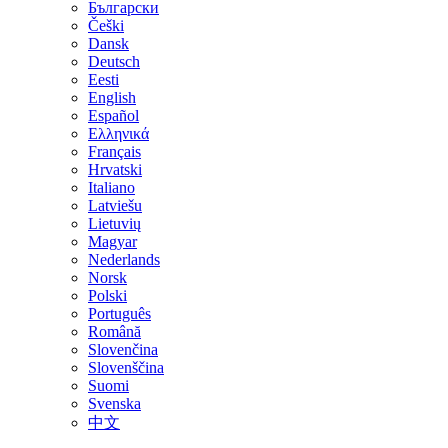
Български
Češki
Dansk
Deutsch
Eesti
English
Español
Ελληνικά
Français
Hrvatski
Italiano
Latviešu
Lietuvių
Magyar
Nederlands
Norsk
Polski
Português
Română
Slovenčina
Slovenščina
Suomi
Svenska
中文