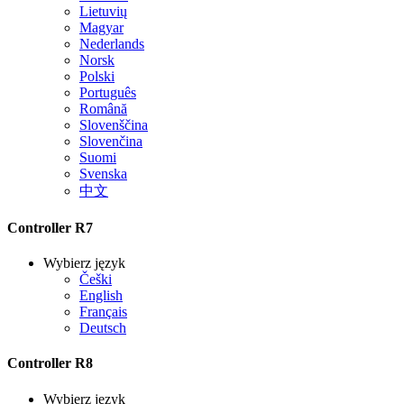
Lietuvių
Magyar
Nederlands
Norsk
Polski
Português
Română
Slovenščina
Slovenčina
Suomi
Svenska
中文
Controller R7
Wybierz język
Češki
English
Français
Deutsch
Controller R8
Wybierz język