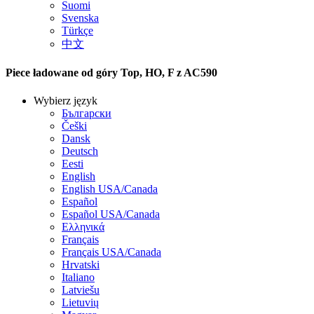
Suomi
Svenska
Türkçe
中文
Piece ładowane od góry Top, HO, F z AC590
Wybierz język
Български
Češki
Dansk
Deutsch
Eesti
English
English USA/Canada
Español
Español USA/Canada
Ελληνικά
Français
Français USA/Canada
Hrvatski
Italiano
Latviešu
Lietuvių