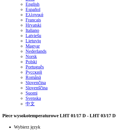
English
Español
Ελληνικά
Français
Hrvatski
Italiano
Latviešu
Lietuvių
Magyar
Nederlands
Norsk
Polski
Português
Русский
Română
Slovenčina
Slovenščina
Suomi
Svenska
中文
Piece wysokotemperaturowe LHT 01/17 D - LHT 03/17 D
Wybierz język