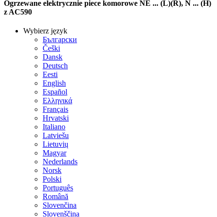
Ogrzewane elektrycznie piece komorowe NE ... (L)(R), N ... (H)
z AC590
Wybierz język
Български
Češki
Dansk
Deutsch
Eesti
English
Español
Ελληνικά
Français
Hrvatski
Italiano
Latviešu
Lietuvių
Magyar
Nederlands
Norsk
Polski
Português
Română
Slovenčina
Slovenščina