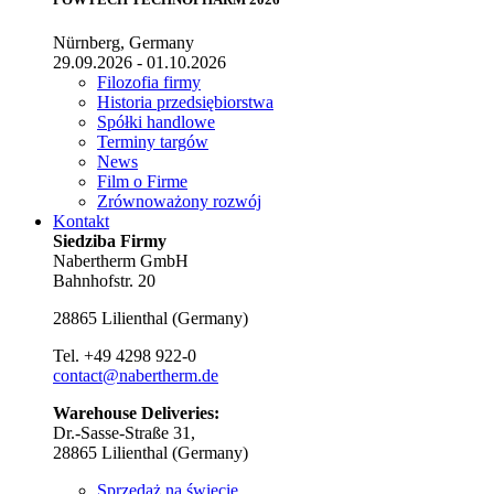
Nürnberg, Germany
29.09.2026 - 01.10.2026
Filozofia firmy
Historia przedsiębiorstwa
Spółki handlowe
Terminy targów
News
Film o Firme
Zrównoważony rozwój
Kontakt
Siedziba Firmy
Nabertherm GmbH
Bahnhofstr. 20
28865
Lilienthal
(
Germany
)
Tel.
+49 4298 922-0
contact@nabertherm.de
Warehouse Deliveries:
Dr.-Sasse-Straße 31,
28865 Lilienthal (Germany)
Sprzedaż na świecie