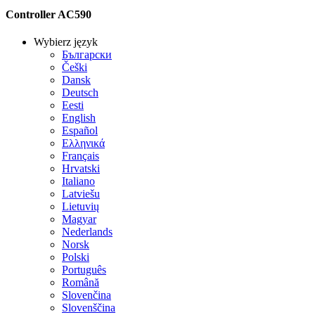
Controller AC590
Wybierz język
Български
Češki
Dansk
Deutsch
Eesti
English
Español
Ελληνικά
Français
Hrvatski
Italiano
Latviešu
Lietuvių
Magyar
Nederlands
Norsk
Polski
Português
Română
Slovenčina
Slovenščina