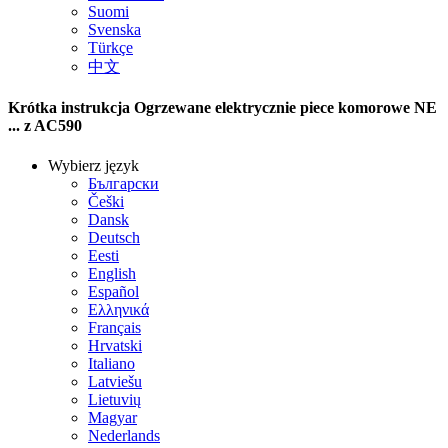
Suomi
Svenska
Türkçe
中文
Krótka instrukcja Ogrzewane elektrycznie piece komorowe NE
... z AC590
Wybierz język
Български
Češki
Dansk
Deutsch
Eesti
English
Español
Ελληνικά
Français
Hrvatski
Italiano
Latviešu
Lietuvių
Magyar
Nederlands