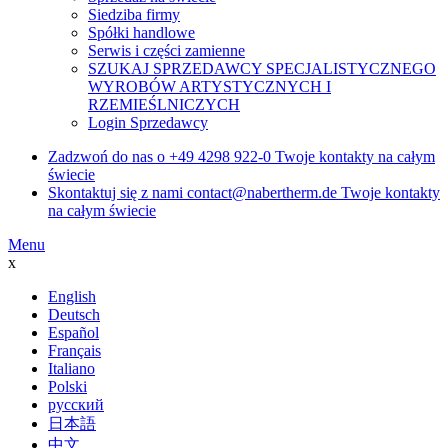
Siedziba firmy
Spółki handlowe
Serwis i części zamienne
SZUKAJ SPRZEDAWCY SPECJALISTYCZNEGO
WYROBÓW ARTYSTYCZNYCH I
RZEMIEŚLNICZYCH
Login Sprzedawcy
Zadzwoń do nas o
+49 4298 922-0
Twoje kontakty na całym
świecie
Skontaktuj się z nami
contact@nabertherm.de
Twoje kontakty
na całym świecie
Menu
x
English
Deutsch
Español
Français
Italiano
Polski
русский
日本語
中文