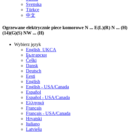
Svenska
Türkçe
中文
Ogrzewane elektrycznie piece komorowe N ... E(L)(R) N ... (H)
(14)(G)(S) NW ... (H)
Wybierz język
English_UKCA
Български
Češki
Dansk
Deutsch
Eesti
English
English - USA/Canada
Español
Español - USA/Canada
Ελληνικά
Français
Français - USA/Canada
Hrvatski
Italiano
Latviešu