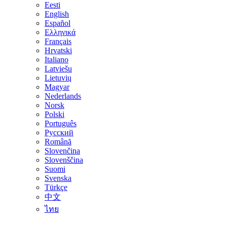
Eesti
English
Español
Ελληνικά
Français
Hrvatski
Italiano
Latviešu
Lietuvių
Magyar
Nederlands
Norsk
Polski
Português
Русский
Română
Slovenčina
Slovenščina
Suomi
Svenska
Türkçe
中文
ไทย