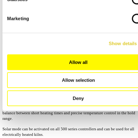
ср, 07/24/2024
Marketing
Our controllers including Solar Mode will be
available from 01.08.
Show details
Have you already invested in a photovoltaic system as your contribution to
sustainable energy generation and would like to use this energy to operate your
Allow all
kiln? Every controller in the 500 series can be switched to “Solar Mode” and
utilize electricity from photovoltaic systems with and without a battery. A
specially tuned control response ensures that the delayed switchover times of
solar storage systems are taken into account in the control system. As opposed
Allow selection
to other solutions on the market, in solar mode, our controllers work with two
switching points, which reduces temperature overshoots. This produces more
uniform and improved firing results, especially with hold times. The "Solar
Deny
Mode" can be set so that the oscillation behavior of the controller for heating
ramps and hold times is considered separately. This ensures the best possible
balance between short heating times and precise temperature control in the hold
range.
Solar mode can be activated on all 500 series controllers and can be used for all
electrically heated kilns.