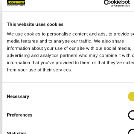
中文
Закрыть
This website uses cookies
Поиск
We use cookies to personalise content and ads, to provide s
media features and to analyse our traffic. We also share
Позвоните нам по
+49 4298 922-0
Ваши контакты по
information about your use of our site with our social media,
всему миру
свяжитесь с нами
contact@nabertherm.de
Ваши контакты
advertising and analytics partners who may combine it with o
по всему миру
information that you’ve provided to them or that they’ve colle
from your use of their services.
News
Consent
Necessary
Строка навигации
Selection
Главная
Preferences
Компании
News
Nabertherm Goes Solar
Statistics