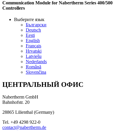
Communication Module for Nabertherm Series 400/500
Controllers
Выберите язык
Български
Deutsch
Eesti
English
Français
Hrvatski
Latviešu
Nederlands
Română
Slovenčina
ЦЕНТРАЛЬНЫЙ ОФИС
Nabertherm GmbH
Bahnhofstr. 20
28865
Lilienthal
(
Germany
)
Tel.
+49 4298 922-0
contact@nabertherm.de